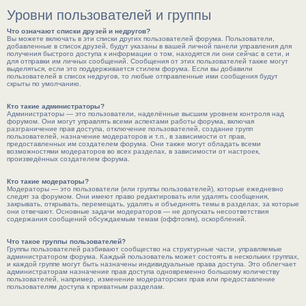
Уровни пользователей и группы
Что означают списки друзей и недругов?
Вы можете включать в эти списки других пользователей форума. Пользователи,
добавленные в список друзей, будут указаны в вашей личной панели управления для
получения быстрого доступа к информации о том, находятся ли они сейчас в сети, и
для отправки им личных сообщений. Сообщения от этих пользователей также могут
выделяться, если это поддерживается стилем форума. Если вы добавили
пользователей в список недругов, то любые отправленные ими сообщения будут
скрыты по умолчанию.
Кто такие администраторы?
Администраторы — это пользователи, наделённые высшим уровнем контроля над
форумом. Они могут управлять всеми аспектами работы форума, включая
разграничение прав доступа, отключение пользователей, создание групп
пользователей, назначение модераторов и т.п., в зависимости от прав,
предоставленных им создателем форума. Они также могут обладать всеми
возможностями модераторов во всех разделах, в зависимости от настроек,
произведённых создателем форума.
Кто такие модераторы?
Модераторы — это пользователи (или группы пользователей), которые ежедневно
следят за форумом. Они имеют право редактировать или удалять сообщения,
закрывать, открывать, перемещать, удалять и объединять темы в разделах, за которые
они отвечают. Основные задачи модераторов — не допускать несоответствия
содержания сообщений обсуждаемым темам (оффтопик), оскорблений.
Что такое группы пользователей?
Группы пользователей разбивают сообщество на структурные части, управляемые
администратором форума. Каждый пользователь может состоять в нескольких группах,
и каждой группе могут быть назначены индивидуальные права доступа. Это облегчает
администраторам назначение прав доступа одновременно большому количеству
пользователей, например, изменение модераторских прав или предоставление
пользователям доступа к приватным разделам.