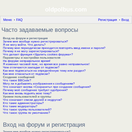
oldpolbus.com
Меню
FAQ
Регистрация
Вход
Часто задаваемые вопросы
Вход на форум и регистрация
Зачем мне вообще нужно регистрироваться?
Я не могу войти. Что делать?
Почему мне периодически приходится повторять ввод имени и пароля?
Почему я не могу зарегистрироваться?
Что делает функция «Удалить cookies форума»?
Параметры и настройки пользователя
На форуме неправильное время!
Я изменил часовой пояс, но время все равно неправильное!
Чем отличаются закладки от подписки?
Как мне подписаться на определённую тему или раздел?
Как мне отказаться от подписки?
Создание сообщений
Что такое BBCode?
Могу ли я добавлять изображения к сообщениям?
Что означает кнопка «Сохранить» при создании сообщения?
Почему моё сообщение требует одобрения?
Как мне вновь поднять мою тему?
Уровни пользователей и группы
Что означают списки друзей и недругов?
Кто такие администраторы?
Кто такие модераторы?
Что такое группы пользователей?
Что такое группа по умолчанию?
Вход на форум и регистрация
Зачем мне вообще нужно регистрироваться?