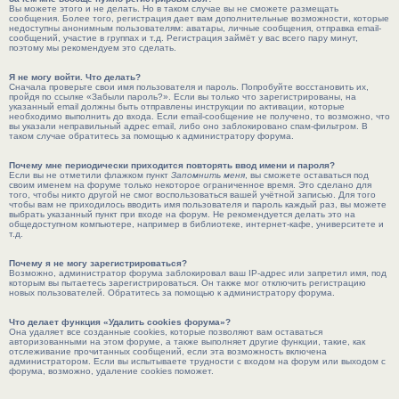
Вы можете этого и не делать. Но в таком случае вы не сможете размещать
сообщения. Более того, регистрация дает вам дополнительные возможности, которые
недоступны анонимным пользователям: аватары, личные сообщения, отправка email-
сообщений, участие в группах и т.д. Регистрация займёт у вас всего пару минут,
поэтому мы рекомендуем это сделать.
Я не могу войти. Что делать?
Сначала проверьте свои имя пользователя и пароль. Попробуйте восстановить их,
пройдя по ссылке «Забыли пароль?». Если вы только что зарегистрированы, на
указанный email должны быть отправлены инструкции по активации, которые
необходимо выполнить до входа. Если email-сообщение не получено, то возможно, что
вы указали неправильный адрес email, либо оно заблокировано спам-фильтром. В
таком случае обратитесь за помощью к администратору форума.
Почему мне периодически приходится повторять ввод имени и пароля?
Если вы не отметили флажком пункт
Запомнить меня
, вы сможете оставаться под
своим именем на форуме только некоторое ограниченное время. Это сделано для
того, чтобы никто другой не смог воспользоваться вашей учётной записью. Для того
чтобы вам не приходилось вводить имя пользователя и пароль каждый раз, вы можете
выбрать указанный пункт при входе на форум. Не рекомендуется делать это на
общедоступном компьютере, например в библиотеке, интернет-кафе, университете и
т.д.
Почему я не могу зарегистрироваться?
Возможно, администратор форума заблокировал ваш IP-адрес или запретил имя, под
которым вы пытаетесь зарегистрироваться. Он также мог отключить регистрацию
новых пользователей. Обратитесь за помощью к администратору форума.
Что делает функция «Удалить cookies форума»?
Она удаляет все созданные cookies, которые позволяют вам оставаться
авторизованными на этом форуме, а также выполняет другие функции, такие, как
отслеживание прочитанных сообщений, если эта возможность включена
администратором. Если вы испытываете трудности с входом на форум или выходом с
форума, возможно, удаление cookies поможет.