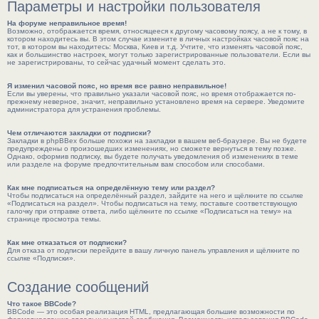
Параметры и настройки пользователя
На форуме неправильное время!
Возможно, отображается время, относящееся к другому часовому поясу, а не к тому, в
котором находитесь вы. В этом случае измените в личных настройках часовой пояс на
тот, в котором вы находитесь: Москва, Киев и т.д. Учтите, что изменять часовой пояс,
как и большинство настроек, могут только зарегистрированные пользователи. Если вы
не зарегистрированы, то сейчас удачный момент сделать это.
Я изменил часовой пояс, но время все равно неправильное!
Если вы уверены, что правильно указали часовой пояс, но время отображается по-
прежнему неверное, значит, неправильно установлено время на сервере. Уведомите
администратора для устранения проблемы.
Чем отличаются закладки от подписки?
Закладки в phpBBex больше похожи на закладки в вашем веб-браузере. Вы не будете
предупреждены о произошедших изменениях, но сможете вернуться в тему позже.
Однако, оформив подписку, вы будете получать уведомления об изменениях в теме
или разделе на форуме предпочтительным вам способом или способами.
Как мне подписаться на определённую тему или раздел?
Чтобы подписаться на определённый раздел, зайдите на него и щёлкните по ссылке
«Подписаться на раздел». Чтобы подписаться на тему, поставьте соответствующую
галочку при отправке ответа, либо щёлкните по ссылке «Подписаться на тему» на
странице просмотра темы.
Как мне отказаться от подписки?
Для отказа от подписки перейдите в вашу личную панель управления и щёлкните по
ссылке «Подписки».
Создание сообщений
Что такое BBCode?
BBCode — это особая реализация HTML, предлагающая большие возможности по