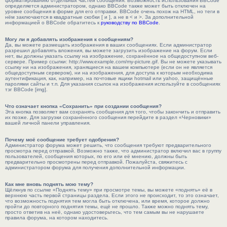
форматированию отдельных частей сообщения. Возможность использования BBCode
определяется администратором, однако BBCode также может быть отключен на
уровне сообщения в форме для его отправки. BBCode очень похож на HTML, но теги в
нём заключаются в квадратные скобки [ и ], а не в < и >. За дополнительной
информацией о BBCode обратитесь к
руководству по BBCode
.
Могу ли я добавлять изображения к сообщениям?
Да, вы можете размещать изображения в ваших сообщениях. Если администратор
разрешил добавлять вложения, вы можете загрузить изображение на форум. Если
нет, вы должны указать ссылку на изображение, сохранённое на общедоступном веб-
сервере. Пример ссылки: http://www.example.com/my-picture.gif. Вы не можете указывать
ссылку ни на изображения, хранящиеся на вашем компьютере (если он не является
общедоступным сервером), ни на изображения, для доступа к которым необходима
аутентификация, как, например, на почтовые ящики hotmail или yahoo, защищённые
паролями сайты и т.п. Для указания ссылок на изображения используйте в сообщениях
тэг BBCode [img].
Что означает кнопка «Сохранить» при создании сообщения?
Эта кнопка позволяет вам сохранять сообщения для того, чтобы закончить и отправить
их позже. Для загрузки сохранённого сообщения перейдите в раздел «Черновики»
вашей личной панели управления.
Почему моё сообщение требует одобрения?
Администратор форума может решить, что сообщения требуют предварительного
просмотра перед отправкой. Возможно также, что администратор включил вас в группу
пользователей, сообщения которых, по его или её мнению, должны быть
предварительно просмотрены перед отправкой. Пожалуйста, свяжитесь с
администратором форума для получения дополнительной информации.
Как мне вновь поднять мою тему?
Щёлкнув по ссылке «Поднять тему» при просмотре темы, вы можете «поднять» её в
верхнюю часть первой страницы раздела. Если этого не происходит, то это означает,
что возможность поднятия тем могла быть отключена, или время, которое должно
пройти до повторного поднятия темы, ещё не прошло. Также можно поднять тему,
просто ответив на неё, однако удостоверьтесь, что тем самым вы не нарушаете
правила форума, на котором находитесь.