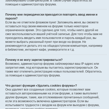
заблокировано спам-фильтром. В таком случае обратитесь за
помощью к администратору форума.
Почему мне периодически приходится повторять ввод имени и
пароля?
Если вы не отметили флажком пункт
Запомнить меня
, вы сможете
оставаться под своим именем на форуме только некоторое
ограниченное время. Это сделано для того, чтобы никто другой не
смог воспользоваться вашей учётной записью. Для того чтобы вам не
приходилось вводить имя пользователя и пароль каждый раз, вы
можете выбрать указанный пункт при входе на форум. Не
рекомендуется делать это на общедоступном компьютере, например
в библиотеке, интернет-кафе, университете и т.д.
Почему я не могу зарегистрироваться?
Возможно, администратор форума заблокировал ваш IP-адрес или
запретил имя, под которым вы пытаетесь зарегистрироваться. Он
также мог отключить регистрацию новых пользователей. Обратитесь
за помощью к администратору форума.
Что делает функция «Удалить cookies форума»?
Она удаляет все созданные cookies, которые позволяют вам
оставаться авторизованными на этом форуме, а также выполняет
другие функции, такие, как отслеживание прочитанных сообщений,
если эта возможность включена администратором. Если вы
испытываете трудности с входом на форум или выходом с форума,