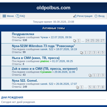
oldpolbus.com
Меню
FAQ
Регистрация
Вход
Текущее время: 06.08.2026, 23:08
Активные темы
Поздравлялки
Последнее сообщение
Чумак
«
22.07.2026, 09:56
Ответы:
538
1
…
24
25
26
27
Nysa-521M Mikrobus 73 года "Ровесница"
Последнее сообщение
sanek. 522
«
18.07.2026, 16:19
Ответы:
99
1
2
3
4
5
Ныса в СМИ (кино, ТВ, пресса)
Последнее сообщение
piatroc
«
01.07.2026, 06:25
Ответы:
8
Zuk в кино и в СМИ (ТВ, пресса, интренет)
Последнее сообщение
Сусанин
«
29.06.2026, 11:06
Ответы:
43
1
2
3
Nysa 522. Gomel.
Последнее сообщение
sanek. 522
«
26.06.2026, 17:07
Ответы:
149
1
…
5
6
7
8
ДНИ РОЖДЕНИЯ
Сегодня нет дней рождения.