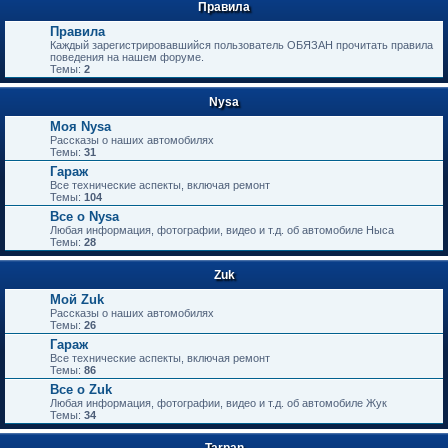
Правила
Правила
Каждый зарегистрировавшийся пользователь ОБЯЗАН прочитать правила
поведения на нашем форуме.
Темы:
2
Nysa
Моя Nysa
Рассказы о наших автомобилях
Темы:
31
Гараж
Все технические аспекты, включая ремонт
Темы:
104
Все о Nysa
Любая информация, фотографии, видео и т.д. об автомобиле Ныса
Темы:
28
Zuk
Мой Zuk
Рассказы о наших автомобилях
Темы:
26
Гараж
Все технические аспекты, включая ремонт
Темы:
86
Все о Zuk
Любая информация, фотографии, видео и т.д. об автомобиле Жук
Темы:
34
Tarpan