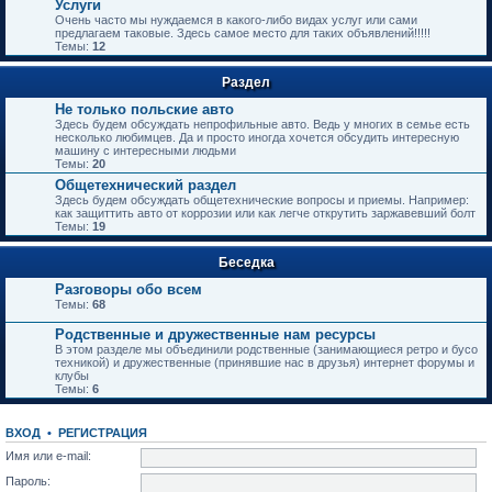
Услуги
Очень часто мы нуждаемся в какого-либо видах услуг или сами
предлагаем таковые. Здесь самое место для таких объявлений!!!!!
Темы:
12
Раздел
Не только польские авто
Здесь будем обсуждать непрофильные авто. Ведь у многих в семье есть
несколько любимцев. Да и просто иногда хочется обсудить интересную
машину с интересными людьми
Темы:
20
Общетехнический раздел
Здесь будем обсуждать общетехнические вопросы и приемы. Например:
как защиттить авто от коррозии или как легче открутить заржавевший болт
Темы:
19
Беседка
Разговоры обо всем
Темы:
68
Родственные и дружественные нам ресурсы
В этом разделе мы объединили родственные (занимающиеся ретро и бусо
техникой) и дружественные (принявшие нас в друзья) интернет форумы и
клубы
Темы:
6
ВХОД
•
РЕГИСТРАЦИЯ
Имя или e-mail:
Пароль: