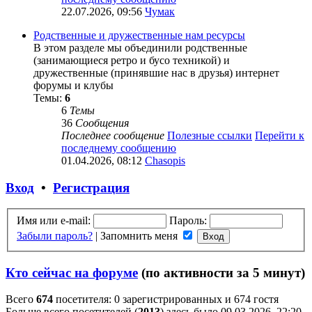
22.07.2026, 09:56
Чумак
Родственные и дружественные нам ресурсы
В этом разделе мы объединили родственные
(занимающиеся ретро и бусо техникой) и
дружественные (принявшие нас в друзья) интернет
форумы и клубы
Темы:
6
6
Темы
36
Сообщения
Последнее сообщение
Полезные ссылки
Перейти к
последнему сообщению
01.04.2026, 08:12
Chasopis
Вход
•
Регистрация
Имя или e-mail:
Пароль:
Забыли пароль?
|
Запомнить меня
Кто сейчас на форуме
(по активности за 5 минут)
Всего
674
посетителя: 0 зарегистрированных и 674 гостя
Больше всего посетителей (
2013
) здесь было 09.03.2026, 22:20