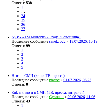
Ответы:
538
1
…
24
25
26
27
Nysa-521M Mikrobus 73 года "Ровесница"
Последнее сообщение
sanek. 522
«
18.07.2026, 16:19
Ответы:
99
1
2
3
4
5
Ныса в СМИ (кино, ТВ, пресса)
Последнее сообщение
piatroc
«
01.07.2026, 06:25
Ответы:
8
Zuk в кино и в СМИ (ТВ, пресса, интренет)
Последнее сообщение
Сусанин
«
29.06.2026, 11:06
Ответы:
43
1