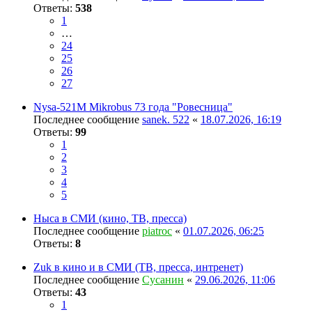
Ответы:
538
1
…
24
25
26
27
Nysa-521M Mikrobus 73 года "Ровесница"
Последнее сообщение
sanek. 522
«
18.07.2026, 16:19
Ответы:
99
1
2
3
4
5
Ныса в СМИ (кино, ТВ, пресса)
Последнее сообщение
piatroc
«
01.07.2026, 06:25
Ответы:
8
Zuk в кино и в СМИ (ТВ, пресса, интренет)
Последнее сообщение
Сусанин
«
29.06.2026, 11:06
Ответы:
43
1