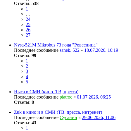
Ответы:
538
1
…
24
25
26
27
Nysa-521M Mikrobus 73 года "Ровесница"
Последнее сообщение
sanek. 522
«
18.07.2026, 16:19
Ответы:
99
1
2
3
4
5
Ныса в СМИ (кино, ТВ, пресса)
Последнее сообщение
piatroc
«
01.07.2026, 06:25
Ответы:
8
Zuk в кино и в СМИ (ТВ, пресса, интренет)
Последнее сообщение
Сусанин
«
29.06.2026, 11:06
Ответы:
43
1