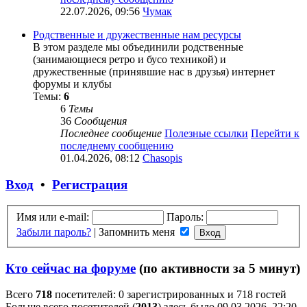
22.07.2026, 09:56
Чумак
Родственные и дружественные нам ресурсы
В этом разделе мы объединили родственные
(занимающиеся ретро и бусо техникой) и
дружественные (принявшие нас в друзья) интернет
форумы и клубы
Темы:
6
6
Темы
36
Сообщения
Последнее сообщение
Полезные ссылки
Перейти к
последнему сообщению
01.04.2026, 08:12
Chasopis
Вход
•
Регистрация
Имя или e-mail:
Пароль:
Забыли пароль?
|
Запомнить меня
Кто сейчас на форуме
(по активности за 5 минут)
Всего
718
посетителей: 0 зарегистрированных и 718 гостей
Больше всего посетителей (
2013
) здесь было 09.03.2026, 22:20