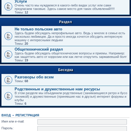
Услуги
Очень часто мы нуждаемся в какого-либо видах услуг или сами
предлагаем таковые. Здесь самое место для таких объявлений!!!!!
Темы:
12
Раздел
Не только польские авто
Здесь будем обсуждать непрофильные авто. Ведь у многих в семье есть
несколько любимцев. Да и просто иногда хочется обсудить интересную
машину с интересными людьми
Темы:
20
Общетехнический раздел
Здесь будем обсуждать общетехнические вопросы и приемы. Например:
как защиттить авто от коррозии или как легче открутить заржавевший болт
Темы:
19
Беседка
Разговоры обо всем
Темы:
68
Родственные и дружественные нам ресурсы
В этом разделе мы объединили родственные (занимающиеся ретро и бусо
техникой) и дружественные (принявшие нас в друзья) интернет форумы и
клубы
Темы:
6
ВХОД
•
РЕГИСТРАЦИЯ
Имя или e-mail:
Пароль: