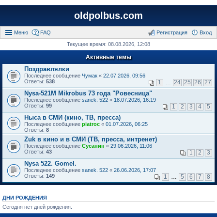
oldpolbus.com
Меню
FAQ
Регистрация
Вход
Текущее время: 08.08.2026, 12:08
Активные темы
Поздравлялки
Последнее сообщение
Чумак
«
22.07.2026, 09:56
Ответы:
538
1
…
24
25
26
27
Nysa-521M Mikrobus 73 года "Ровесница"
Последнее сообщение
sanek. 522
«
18.07.2026, 16:19
Ответы:
99
1
2
3
4
5
Ныса в СМИ (кино, ТВ, пресса)
Последнее сообщение
piatroc
«
01.07.2026, 06:25
Ответы:
8
Zuk в кино и в СМИ (ТВ, пресса, интренет)
Последнее сообщение
Сусанин
«
29.06.2026, 11:06
Ответы:
43
1
2
3
Nysa 522. Gomel.
Последнее сообщение
sanek. 522
«
26.06.2026, 17:07
Ответы:
149
1
…
5
6
7
8
ДНИ РОЖДЕНИЯ
Сегодня нет дней рождения.