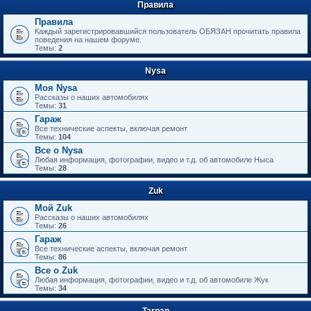
Правила
Правила
Каждый зарегистрировавшийся пользователь ОБЯЗАН прочитать правила
поведения на нашем форуме.
Темы:
2
Nysa
Моя Nysa
Рассказы о наших автомобилях
Темы:
31
Гараж
Все технические аспекты, включая ремонт
Темы:
104
Все о Nysa
Любая информация, фотографии, видео и т.д. об автомобиле Ныса
Темы:
28
Zuk
Мой Zuk
Рассказы о наших автомобилях
Темы:
26
Гараж
Все технические аспекты, включая ремонт
Темы:
86
Все о Zuk
Любая информация, фотографии, видео и т.д. об автомобиле Жук
Темы:
34
Tarpan