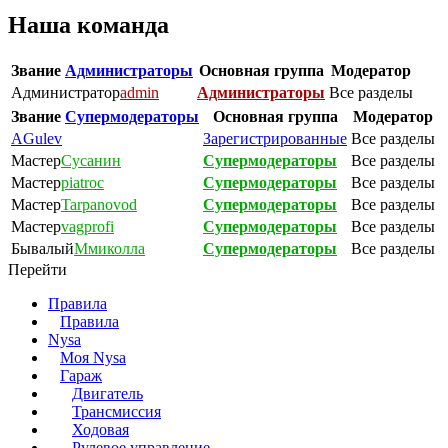
Наша команда
Звание
Администраторы
Основная группа
Модератор
Администратор
admin
Администраторы
Все разделы
Звание
Супермодераторы
Основная группа
Модератор
AGulev
Зарегистрированные
Все разделы
Мастер
Сусанин
Супермодераторы
Все разделы
Мастер
piatroc
Супермодераторы
Все разделы
Мастер
Tarpanovod
Супермодераторы
Все разделы
Мастер
vagprofi
Супермодераторы
Все разделы
Бывалый
Ммиколла
Супермодераторы
Все разделы
Перейти
Правила
Правила
Nysa
Моя Nysa
Гараж
Двигатель
Трансмиссия
Ходовая
Рулевое управление