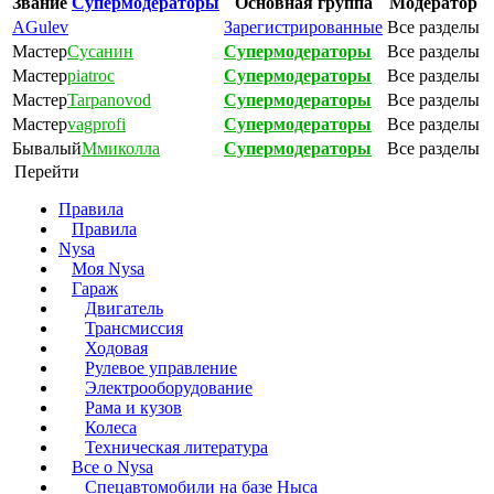
Звание
Супермодераторы
Основная группа
Модератор
AGulev
Зарегистрированные
Все разделы
Мастер
Сусанин
Супермодераторы
Все разделы
Мастер
piatroc
Супермодераторы
Все разделы
Мастер
Tarpanovod
Супермодераторы
Все разделы
Мастер
vagprofi
Супермодераторы
Все разделы
Бывалый
Ммиколла
Супермодераторы
Все разделы
Перейти
Правила
Правила
Nysa
Моя Nysa
Гараж
Двигатель
Трансмиссия
Ходовая
Рулевое управление
Электрооборудование
Рама и кузов
Колеса
Техническая литература
Все о Nysa
Спецавтомобили на базе Ныса