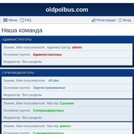
oldpolbus.com
Меню
FAQ
Регистрация
Вход
Наша команда
АДМИНИСТРАТОРЫ
Звание, Имя пользователя
Администратор
admin
Основная группа
Администраторы
Модератор
Все разделы
СУПЕРМОДЕРАТОРЫ
Звание, Имя пользователя
AGulev
Основная группа
Зарегистрированные
Модератор
Все разделы
Звание, Имя пользователя
Мастер
Сусанин
Основная группа
Супермодераторы
Модератор
Все разделы
Звание, Имя пользователя
Мастер
piatroc
Основная группа
Супермодераторы