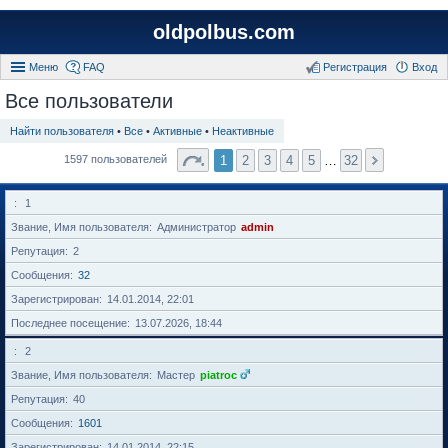
oldpolbus.com
Меню
FAQ
Регистрация
Вход
Все пользователи
Найти пользователя
•
Все
•
Активные
•
Неактивные
1
2
3
4
5
…
32
1597 пользователей
1
Звание, Имя пользователя
Администратор
admin
Репутация
2
Сообщения
32
Зарегистрирован
14.01.2014, 22:01
Последнее посещение
13.07.2026, 18:44
2
Звание, Имя пользователя
Мастер
piatroc
Репутация
40
Сообщения
1601
Зарегистрирован
14.01.2014, 22:15