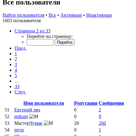
Все пользователи
Найти пользователя
•
Все
•
Активные
•
Неактивные
1603 пользователя
Страница 2 из 33
Перейти на страницу:
Пред.
1
2
3
4
5
…
33
След.
Имя пользователя
Репутация
Сообщения
51
Евгений змз
0
2
52
prikum
0
9
53
Мастер
Чумак
20
260
54
myrz
0
1