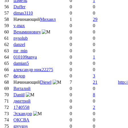
55
Шмель
0
1
56
Duffer
0
0
57
dimas3110
0
0
58
Начинающий
Михаил
1
29
59
v-max
0
0
60
Венаминович
0
0
61
nysolub
0
0
62
danzel
0
0
63
mr_min
0
0
64
010109tanya
0
1
65
damian5
0
0
66
александр ник22275
0
0
67
федор
0
3
68
Начинающий
Diesel
7
21
http:
69
Виталий
0
0
70
Daniil
0
8
71
дмитрий
0
0
72
1740558
0
2
73
Эскандэр
0
0
74
ОКСВА
0
0
75
greygos
0
0