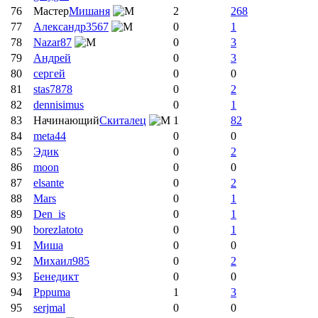
76
Мастер
Мишаня
2
268
77
Александр3567
0
1
78
Nazar87
0
3
79
Андрей
0
3
80
сергей
0
0
81
stas7878
0
2
82
dennisimus
0
1
83
Начинающий
Скиталец
1
82
84
meta44
0
0
85
Эдик
0
2
86
moon
0
0
87
elsante
0
2
88
Mars
0
1
89
Den_is
0
1
90
borezlatoto
0
1
91
Миша
0
0
92
Михаил985
0
2
93
Бенедикт
0
0
94
Pppuma
1
3
95
serjmal
0
0