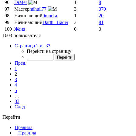
96
DiMer
1
8
97
Мастер
mihuil77
3
370
98
Начинающий
timurka
1
20
99
Начинающий
Darth_Trader
3
81
100
Женя
0
0
1603 пользователя
Страница 2 из 33
Перейти на страницу:
Пред.
1
2
3
4
5
…
33
След.
Перейти
Правила
Правила