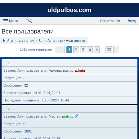
oldpolbus.com
Меню
FAQ
Регистрация
Вход
Все пользователи
Найти пользователя
•
Все
•
Активные
•
Неактивные
1
2
3
4
5
…
33
1610 пользователей
1
Звание, Имя пользователя
Администратор
admin
Репутация
2
Сообщения
32
Зарегистрирован
14.01.2014, 22:01
Последнее посещение
13.07.2026, 18:44
2
Звание, Имя пользователя
Мастер
piatroc
Репутация
40
Сообщения
1601
Зарегистрирован
14.01.2014, 22:15