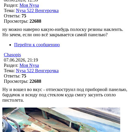
Раздел:
Моя Nysa
Тема:
Nysa 522 Венгерочка
Ответы:
75
Просмотры:
22688
ну можно наверно какую-нибудь полоску резины наклеить.
Но зачем, если оно всё закрывается самой панелью?
Перейти к сообщению
Chasopis
07.06.2026, 21:19
Раздел:
Моя Nysa
Тема:
Nysa 522 Венгерочка
Ответы:
75
Просмотры:
22688
Ну и вошел во вкус - отпескоструил под приборной панелью,
бардачок и всюду под стеклом куда смогу засунть сопло
пистолета.