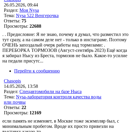
26.05.2026, 09:44
Раздел:
Моя Nysa
Тема:
Nysa 522 Венгерочка
Ответы:
75
Просмотры:
22688
. . Предисловие: Я не знаю, почему я думал, что разместил это
тут сразу, а на самом деле нет - только в инстаграме. Поэтому
ОЧЕНЬ запоздалый очерк работы над тормозами: .
ПЕРЕБОРКА ТОРМОЗОВ (Август-сентябрь 2023) Ещё когда
я забирал Нысу из Бреста, тормозов не было. Какое-то усилие
на педали присутс...
Перейти к сообщению
Chasopis
14.05.2026, 13:58
Раздел:
Спецавтомобили на базе Ныса
Тема:
Nysa-лаборатория контроля качества воды
или почвы
Ответы:
22
Просмотры:
12169
если память не изменяет, в Москве тоже экземпляр был, с
минимальным пробегом. Вроде их просто привезли на
выставку какую-то