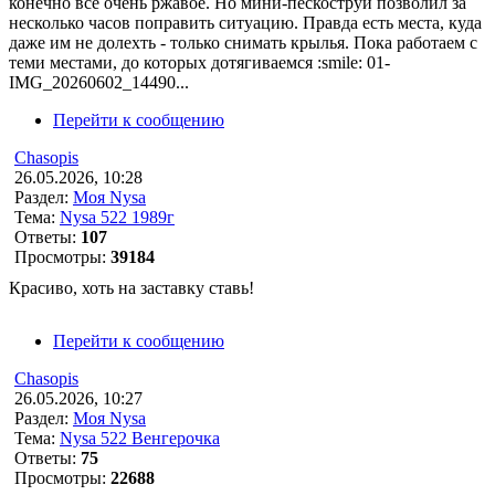
конечно всё очень ржавое. Но мини-пескоструй позволил за
несколько часов поправить ситуацию. Правда есть места, куда
даже им не долехть - только снимать крылья. Пока работаем с
теми местами, до которых дотягиваемся :smile: 01-
IMG_20260602_14490...
Перейти к сообщению
Chasopis
26.05.2026, 10:28
Раздел:
Моя Nysa
Тема:
Nysa 522 1989г
Ответы:
107
Просмотры:
39184
Красиво, хоть на заставку ставь!
Перейти к сообщению
Chasopis
26.05.2026, 10:27
Раздел:
Моя Nysa
Тема:
Nysa 522 Венгерочка
Ответы:
75
Просмотры:
22688