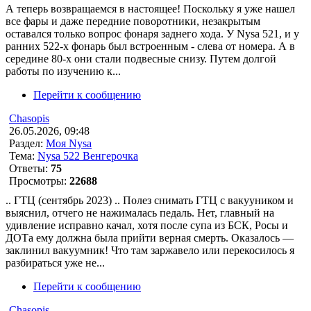
А теперь возвращаемся в настоящее! Поскольку я уже нашел
все фары и даже передние поворотники, незакрытым
оставался только вопрос фонаря заднего хода. У Nysa 521, и у
ранних 522-х фонарь был встроенным - слева от номера. А в
середине 80-х они стали подвесные снизу. Путем долгой
работы по изучению к...
Перейти к сообщению
Chasopis
26.05.2026, 09:48
Раздел:
Моя Nysa
Тема:
Nysa 522 Венгерочка
Ответы:
75
Просмотры:
22688
.. ГТЦ (сентябрь 2023) .. Полез снимать ГТЦ с вакууником и
выяснил, отчего не нажималась педаль. Нет, главный на
удивление исправно качал, хотя после супа из БСК, Росы и
ДОТа ему должна была прийти верная смерть. Оказалось —
заклинил вакуумник! Что там заржавело или перекосилось я
разбираться уже не...
Перейти к сообщению
Chasopis