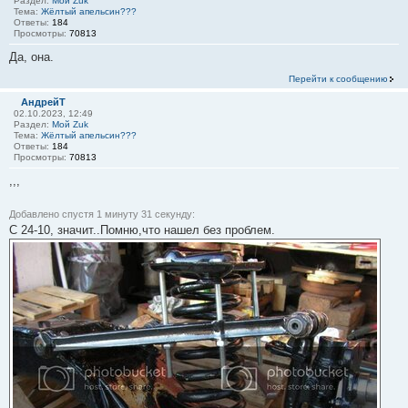
Раздел:
Мой Zuk
Тема:
Жёлтый апельсин???
Ответы:
184
Просмотры:
70813
Да, она.
Перейти к сообщению
АндрейТ
02.10.2023, 12:49
Раздел:
Мой Zuk
Тема:
Жёлтый апельсин???
Ответы:
184
Просмотры:
70813
,,,
Добавлено спустя 1 минуту 31 секунду:
С 24-10, значит..Помню,что нашел без проблем.