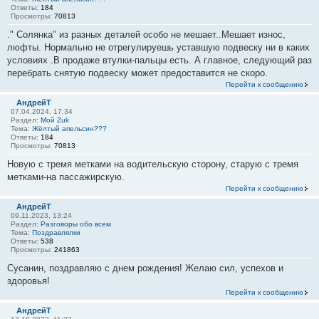
Ответы:
184
Просмотры:
70813
." Солянка" из разных деталей особо не мешает..Мешает износ,
люфты. Нормально не отрегулируешь уставшую подвеску ни в каких
условиях .В продаже втулки-пальцы есть. А главное, следующий раз
перебрать снятую подвеску может предоставится не скоро.
Перейти к сообщению
АндрейТ
07.04.2024, 17:34
Раздел:
Мой Zuk
Тема:
Жёлтый апельсин???
Ответы:
184
Просмотры:
70813
Новую с тремя метками на водительскую сторону, старую с тремя
метками-на пассажирскую.
Перейти к сообщению
АндрейТ
09.11.2023, 13:24
Раздел:
Разговоры обо всем
Тема:
Поздравлялки
Ответы:
538
Просмотры:
241863
Сусанин, поздравляю с днем рождения! Желаю сил, успехов и
здоровья!
Перейти к сообщению
АндрейТ