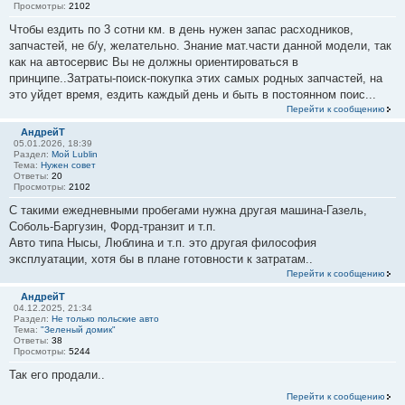
Просмотры:
2102
Чтобы ездить по 3 сотни км. в день нужен запас расходников,
запчастей, не б/у, желательно. Знание мат.части данной модели, так
как на автосервис Вы не должны ориентироваться в
принципе..Затраты-поиск-покупка этих самых родных запчастей, на
это уйдет время, ездить каждый день и быть в постоянном поис...
Перейти к сообщению
АндрейТ
05.01.2026, 18:39
Раздел:
Мой Lublin
Тема:
Нужен совет
Ответы:
20
Просмотры:
2102
С такими ежедневными пробегами нужна другая машина-Газель,
Соболь-Баргузин, Форд-транзит и т.п.
Авто типа Нысы, Люблина и т.п. это другая философия
эксплуатации, хотя бы в плане готовности к затратам..
Перейти к сообщению
АндрейТ
04.12.2025, 21:34
Раздел:
Не только польские авто
Тема:
"Зеленый домик"
Ответы:
38
Просмотры:
5244
Так его продали..
Перейти к сообщению