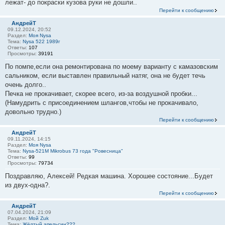
лежат- до покраски кузова руки не дошли..
Перейти к сообщению
АндрейТ
09.12.2024, 20:52
Раздел:
Моя Nysa
Тема:
Nysa 522 1989г
Ответы:
107
Просмотры:
39191
По помпе,если она ремонтирована по моему варианту с камазовским
сальником, если выставлен правильный натяг, она не будет течь
очень долго..
Печка не прокачивает, скорее всего, из-за воздушной пробки...
(Намудрить с присоединением шлангов,чтобы не прокачивало,
довольно трудно.)
Перейти к сообщению
АндрейТ
09.11.2024, 14:15
Раздел:
Моя Nysa
Тема:
Nysa-521M Mikrobus 73 года "Ровесница"
Ответы:
99
Просмотры:
79734
Поздравляю, Алексей! Редкая машина. Хорошее состояние...Будет
из двух-одна?.
Перейти к сообщению
АндрейТ
07.04.2024, 21:09
Раздел:
Мой Zuk
Тема:
Жёлтый апельсин???