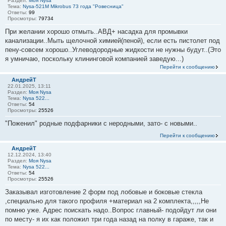
Раздел:
Моя Nysa
Тема:
Nysa-521M Mikrobus 73 года "Ровесница"
Ответы:
99
Просмотры:
79734
При желании хорошо отмыть..АВД+ насадка для промывки
канализации..Мыть щелочной химией(пеной), если есть пистолет под
пену-совсем хорошо..Углеводородные жидкости не нужны будут..(Это
я умничаю, поскольку клининговой компанией заведую...)
Перейти к сообщению
АндрейТ
22.01.2025, 13:11
Раздел:
Моя Nysa
Тема:
Nysa 522...
Ответы:
54
Просмотры:
25526
"Поженил" родные подфарники с неродными, зато- с новыми..
Перейти к сообщению
АндрейТ
12.12.2024, 13:40
Раздел:
Моя Nysa
Тема:
Nysa 522...
Ответы:
54
Просмотры:
25526
Заказывал изготовление 2 форм под лобовые и боковые стекла
,специально для такого профиля +материал на 2 комплекта,,,,,Не
помню уже. Адрес поискать надо..Вопрос главный- подойдут ли они
по месту- я их как положил три года назад на полку в гараже, так и