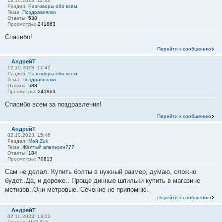
13.10.2023, 11:33
Раздел:
Разговоры обо всем
Тема:
Поздравлялки
Ответы:
538
Просмотры:
241863
Спасибо!
Перейти к сообщению
АндрейТ
12.10.2023, 17:42
Раздел:
Разговоры обо всем
Тема:
Поздравлялки
Ответы:
538
Просмотры:
241863
Спасибо всем за поздравления!
Перейти к сообщению
АндрейТ
02.10.2023, 15:46
Раздел:
Мой Zuk
Тема:
Жёлтый апельсин???
Ответы:
184
Просмотры:
70813
Сам не делал. Купить болты в нужный размер, думаю, сложно
будет..Да, и дороже.. Проще динные шпильки купить в магазине
метизов..Они метровые. Сечение не припомню.
Перейти к сообщению
АндрейТ
02.10.2023, 13:02