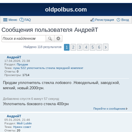
oldpolbus.com
Меню
FAQ
Регистрация
Вход
Сообщения пользователя АндрейТ
1
2
3
4
5
6
Найдено 118 результатов
АндрейТ
17.04.2026, 21:38
Раздел:
Продам
Тема:
nysa 522 уплотнитель стекла передней комплект
Ответы:
0
Просмотры:
1714
Продам уплотнитель стекла лобового .Новодельный, заводской,
мягкий, новый.2000грн.
Добавлено спустя 6 минут 57 секунд:
Уплотнитель бокового стекла 400грн
Перейти к сообщению
АндрейТ
05.01.2026, 21:46
Раздел:
Мой Lublin
Тема:
Нужен совет
Ответы:
20