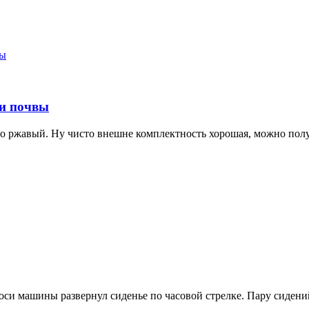
вы
ли почвы
ьно ржавый. Ну чисто внешне комплектность хорошая, можно пол
си машины развернул сиденье по часовой стрелке. Пару сидений