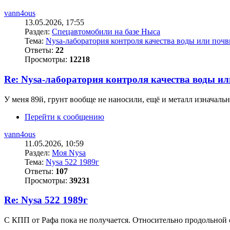
vann4ous
13.05.2026, 17:55
Раздел:
Спецавтомобили на базе Ныса
Тема:
Nysa-лаборатория контроля качества воды или поч
Ответы:
22
Просмотры:
12218
Re: Nysa-лаборатория контроля качества воды и
У меня 89й, грунт вообще не наносили, ещё и металл изначал
Перейти к сообщению
vann4ous
11.05.2026, 10:59
Раздел:
Моя Nysa
Тема:
Nysa 522 1989г
Ответы:
107
Просмотры:
39231
Re: Nysa 522 1989г
С КПП от Рафа пока не получается. Относительно продольной о