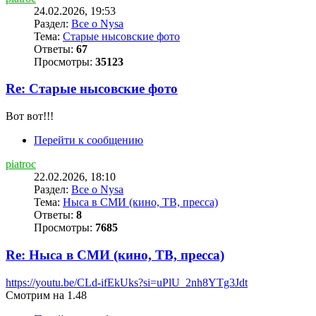
24.02.2026, 19:53
Раздел:
Все о Nysa
Тема:
Старые нысовские фото
Ответы:
67
Просмотры:
35123
Re: Старые нысовские фото
Вот вот!!!
Перейти к сообщению
piatroc
22.02.2026, 18:10
Раздел:
Все о Nysa
Тема:
Ныса в СМИ (кино, ТВ, пресса)
Ответы:
8
Просмотры:
7685
Re: Ныса в СМИ (кино, ТВ, пресса)
https://youtu.be/CLd-ifEkUks?si=uPlU_2nh8YTg3Jdt
Смотрим на 1.48