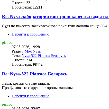
Ответы:
22
Просмотры:
12211
Re: Nysa-лаборатория контроля качества воды и
Судя по качеству лакокрасочного покрытия машина конца 80-х
Перейти к сообщению
piatroc
07.05.2026, 19:28
Раздел:
Моя Nysa
Тема:
Nysa-522 Piatroca Беларусь
Ответы:
214
Просмотры:
98442
Re: Nysa-522 Piatroca Беларусь
Лёша, краски старые запасы.
Про буслов это с другой стороны машины
Перейти к сообщению
piatroc
06.05.2026, 22:07