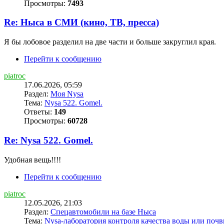
Просмотры:
7493
Re: Ныса в СМИ (кино, ТВ, пресса)
Я бы лобовое разделил на две части и больше закруглил края.
Перейти к сообщению
piatroc
17.06.2026, 05:59
Раздел:
Моя Nysa
Тема:
Nysa 522. Gomel.
Ответы:
149
Просмотры:
60728
Re: Nysa 522. Gomel.
Удобная вещь!!!!
Перейти к сообщению
piatroc
12.05.2026, 21:03
Раздел:
Спецавтомобили на базе Ныса
Тема:
Nysa-лаборатория контроля качества воды или поч