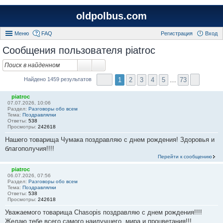
oldpolbus.com
Меню
FAQ
Регистрация
Вход
Сообщения пользователя piatroc
1
2
3
4
5
…
73
Найдено 1459 результатов
piatroc
07.07.2026, 10:06
Раздел:
Разговоры обо всем
Тема:
Поздравлялки
Ответы:
538
Просмотры:
242618
Нашего товарища Чумака поздравляю с днем рождения! Здоровья и
благополучия!!!!
Перейти к сообщению
piatroc
06.07.2026, 07:56
Раздел:
Разговоры обо всем
Тема:
Поздравлялки
Ответы:
538
Просмотры:
242618
Уважаемого товарища Chasopis поздравляю с днем рождения!!!!
Желаю тебе всего самого наилучшего, мира и процветания!!!