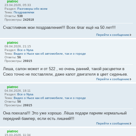
piatroc
23.04.2026, 05:33
Раздел:
Разговоры обо всем
Тема:
Поздравлялки
Ответы:
538
Просмотры:
242618
Счастливчик мои поздравления!!! Всех благ ещё на 50 лет!!!
Перейти к сообщению
piatroc
09.04.2026, 21:15
Раздел:
Все о Nysa
Тема:
Видео о Нысе как об автомобиле, так и о городе
Ответы:
56
Просмотры:
26915
Леша, салон может и от 522 , но очень ранний, такой расцветки в
Союз точно не поставляли, даже капот двигателя в цвет сиденьев.
Перейти к сообщению
piatroc
04.04.2026, 18:11
Раздел:
Все о Nysa
Тема:
Видео о Нысе как об автомобиле, так и о городе
Ответы:
56
Просмотры:
26915
Она поехала!!! Это уже хорошо. Лёша подари парням нормальный
передний бампер, если есть лишний!!!
Перейти к сообщению
piatroc
15.03.2026, 11:34