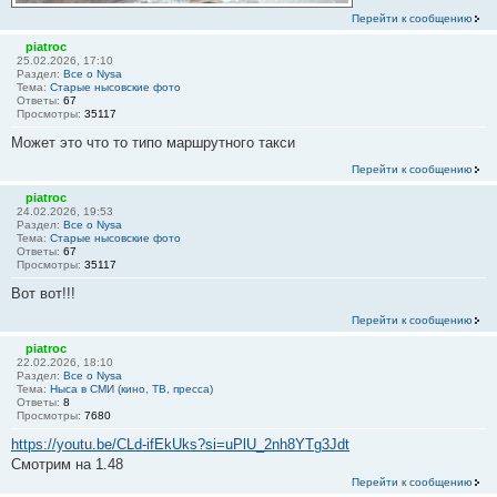
Перейти к сообщению
piatroc
25.02.2026, 17:10
Раздел:
Все о Nysa
Тема:
Старые нысовские фото
Ответы:
67
Просмотры:
35117
Может это что то типо маршрутного такси
Перейти к сообщению
piatroc
24.02.2026, 19:53
Раздел:
Все о Nysa
Тема:
Старые нысовские фото
Ответы:
67
Просмотры:
35117
Вот вот!!!
Перейти к сообщению
piatroc
22.02.2026, 18:10
Раздел:
Все о Nysa
Тема:
Ныса в СМИ (кино, ТВ, пресса)
Ответы:
8
Просмотры:
7680
https://youtu.be/CLd-ifEkUks?si=uPlU_2nh8YTg3Jdt
Смотрим на 1.48
Перейти к сообщению