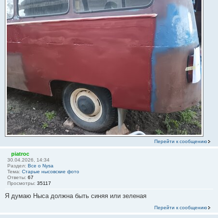
Перейти к сообщению
piatroc
30.04.2026, 14:34
Раздел:
Все о Nysa
Тема:
Старые нысовские фото
Ответы:
67
Просмотры:
35117
Я думаю Ныса должна быть синяя или зеленая
Перейти к сообщению