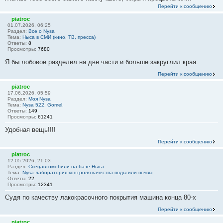
Перейти к сообщению
piatroc
01.07.2026, 06:25
Раздел:
Все о Nysa
Тема:
Ныса в СМИ (кино, ТВ, пресса)
Ответы:
8
Просмотры:
7680
Я бы лобовое разделил на две части и больше закруглил края.
Перейти к сообщению
piatroc
17.06.2026, 05:59
Раздел:
Моя Nysa
Тема:
Nysa 522. Gomel.
Ответы:
149
Просмотры:
61241
Удобная вещь!!!!
Перейти к сообщению
piatroc
12.05.2026, 21:03
Раздел:
Спецавтомобили на базе Ныса
Тема:
Nysa-лаборатория контроля качества воды или почвы
Ответы:
22
Просмотры:
12341
Судя по качеству лакокрасочного покрытия машина конца 80-х
Перейти к сообщению
piatroc