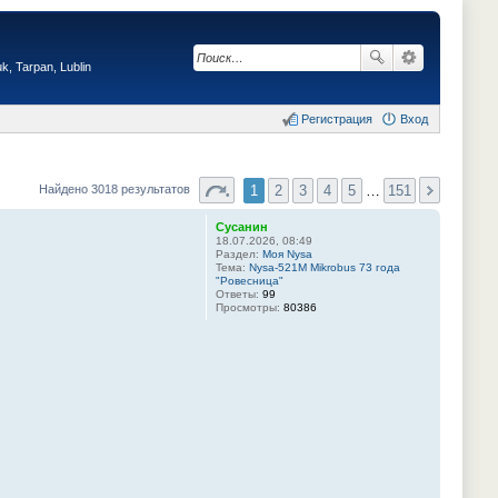
, Tarpan, Lublin
Регистрация
Вход
1
2
3
4
5
…
151
Найдено 3018 результатов
Сусанин
18.07.2026, 08:49
Раздел:
Моя Nysa
Тема:
Nysa-521M Mikrobus 73 года
"Ровесница"
Ответы:
99
Просмотры:
80386