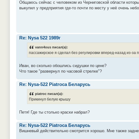
Общаюсь сейчас с человеком из Черниговской области который
выкупил у предприятия где-то почти по месту у неё очень неб
Re: Nysa 522 1989г
vann4ous писал(а):
пассажирское я сделал без регулировки вперед-назад из-за п
Иван, во сколько обошлись сидушки по цене?
Что такое "развернул по часовой стрелке"?
Re: Nysa-522 Piatroca Беларусь
piatroc писал(а):
Прикинул белую крышу
Петя! Где ты столько краски набрал?
Re: Nysa-522 Piatroca Беларусь
Вишневый действительно смотрится хорошо. Мне также задней 