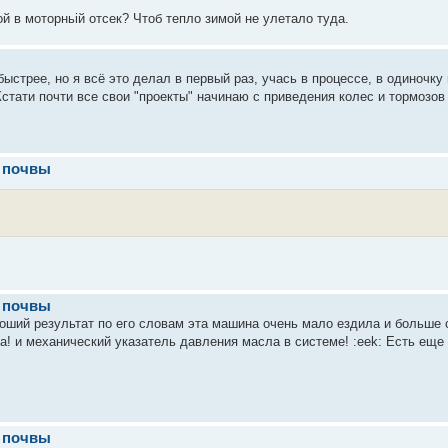
й в моторньій отсек? Чтоб тепло зимой не улетало туда.
ыстрее, но я всё это делал в первый раз, учась в процессе, в одиночку 
тати почти все свои "проекты" начинаю с приведения колес и тормозов 
и почвы
и почвы
оший результат по его словам эта машина очень мало ездила и больше с
а! и механический указатель давления масла в системе! :eek: Есть еще к
и почвы