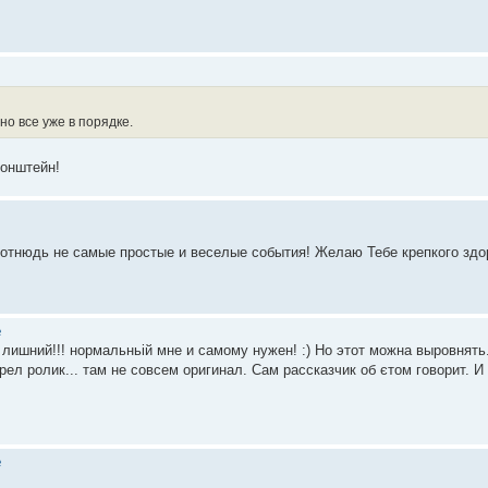
о все уже в порядке.
ронштейн!
 отнюдь не самые простые и веселые события! Желаю Тебе крепкого здо
е
ишний!!! нормальньій мне и самому нужен! :) Но этот можна выровнять
л ролик... там не совсем оригинал. Сам рассказчик об єтом говорит. И 
е