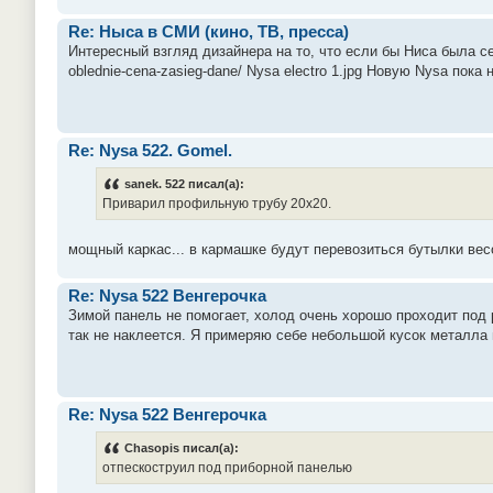
Re: Ныса в СМИ (кино, ТВ, пресса)
Интересный взгляд дизайнера на то, что если бы Ниса была се
oblednie-cena-zasieg-dane/ Nysa electro 1.jpg Новую Nysa пока
Re: Nysa 522. Gomel.
sanek. 522 писал(а):
Приварил профильную трубу 20х20.
мощный каркас... в кармашке будут перевозиться бутылки весо
Re: Nysa 522 Венгерочка
Зимой панель не помогает, холод очень хорошо проходит под 
так не наклеется. Я примеряю себе небольшой кусок металла п
Re: Nysa 522 Венгерочка
Chasopis писал(а):
отпескоструил под приборной панелью