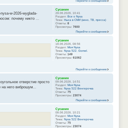
Перейти к сообщению
Сусанин
-nysa-w-2026-wyglada-
29.06.2026, 10:41
Раздел:
Все о Nysa
осом: почему никто ...
Тема:
Ныса в СМИ (кино, ТВ, пресса)
Ответы:
8
Просмотры:
7600
Перейти к сообщению
Сусанин
18.06.2026, 08:56
Раздел:
Моя Nysa
Тема:
Nysa 522. Gomel.
Ответы:
149
Просмотры:
61062
Перейти к сообщению
Сусанин
моугольное отверстие просто
09.06.2026, 14:51
Раздел:
Моя Nysa
 на него виброшум...
Тема:
Nysa 522 Венгерочка
Ответы:
75
Просмотры:
23074
Перейти к сообщению
Сусанин
08.06.2026, 10:21
Раздел:
Моя Nysa
Тема:
Nysa 522 Венгерочка
Ответы:
75
Просмотры:
23074