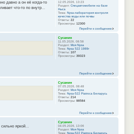
о давно а он её когда-то
12.05.2026, 13:23
Раздел:
Спецавтомобили на базе
ивает что-то по внутр...
Ныса
Тема:
Nysa-лаборатория контроля
качества воды или почвы
Ответы:
22
Просмотры:
12300
Перейти к сообщению
Сусанин
11.05.2026, 08:58
Раздел:
Моя Nysa
Тема:
Nysa 522 1989г
Ответы:
107
Просмотры:
39323
Перейти к сообщению
Сусанин
07.05.2026, 08:48
Раздел:
Моя Nysa
Тема:
Nysa-522 Piatroca Беларусь
Ответы:
214
Просмотры:
98584
Перейти к сообщению
Сусанин
сильно яркой...
04.05.2026, 13:06
Раздел:
Моя Nysa
Тема:
Nysa-522 Piatroca Беларусь