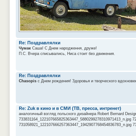
Re: Поздравлялки
Чумак
Саша! С Днем народження, друже!
П.С. Вчера списывались, Ниса стоит без движения.
Re: Поздравлялки
Chasopis
с Днем рождения! Здоровья и творческого вдохнове
Re: Zuk в кино и в СМИ (ТВ, пресса, интренет)
аналогичный взгляд польского дизайнера Robert Bernard Desi
733831164_122107665825363447_5880299278310971413_n.jpg 7
731058921_122107666257363447_1942907768454836783_n.jpg 73