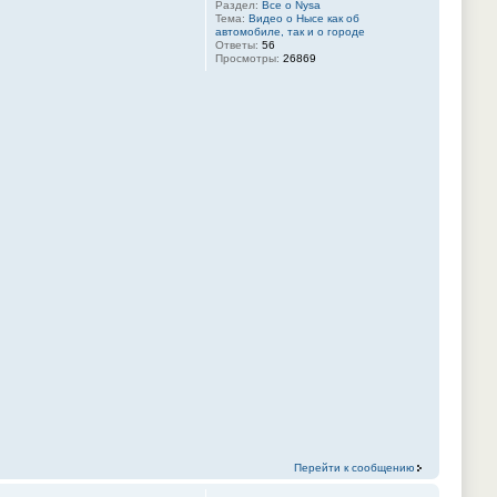
Раздел:
Все о Nysa
Тема:
Видео о Нысе как об
автомобиле, так и о городе
Ответы:
56
Просмотры:
26869
Перейти к сообщению