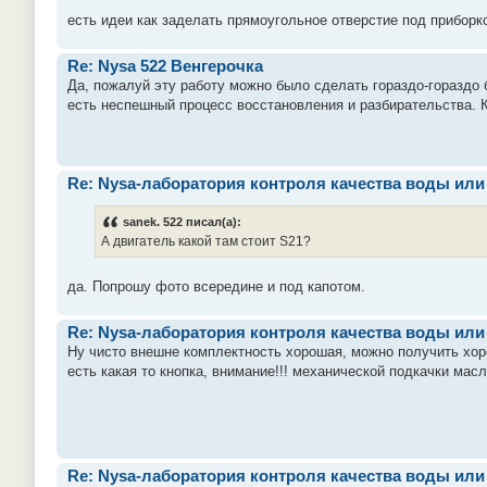
есть идеи как заделать прямоугольное отверстие под приборко
Re: Nysa 522 Венгерочка
Да, пожалуй эту работу можно было сделать гораздо-гораздо б
есть неспешный процесс восстановления и разбирательства. Кс
Re: Nysa-лаборатория контроля качества воды ил
sanek. 522 писал(а):
А двигатель какой там стоит S21?
да. Попрошу фото всередине и под капотом.
Re: Nysa-лаборатория контроля качества воды ил
Ну чисто внешне комплектность хорошая, можно получить хор
есть какая то кнопка, внимание!!! механической подкачки масл
Re: Nysa-лаборатория контроля качества воды ил