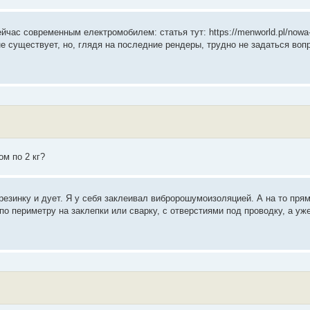
йчас современным електромобилем: статья тут: https://menworld.pl/nowa
 не существует, но, глядя на последние рендеры, трудно не задаться вопр
м по 2 кг?
резинку и дует. Я у себя заклеивал вибророшумоизоляцией. А на то пря
о периметру на заклепки или сварку, с отверстиями под проводку, а уже