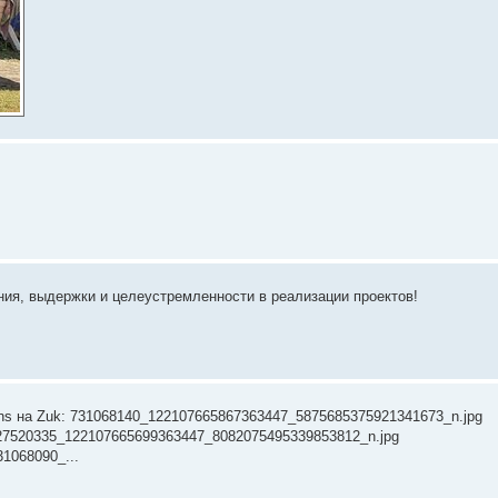
ния, выдержки и целеустремленности в реализации проектов!
gns на Zuk: 731068140_122107665867363447_5875685375921341673_n.jpg
27520335_122107665699363447_8082075495339853812_n.jpg
1068090_...