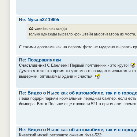
Re: Nysa 522 1989г
vann4ous писал(а):
Только однажды вырвало кронштейн амортизатора из моста, н
С такими дорогами как на первом фото не мудрено вьірвать к
Re: Поздравлялки
Счастливчик!
С Ебелеем! Первый полтинниик - это круто!
Думаю что за это время ты уже много повидал и испытал и то
выдержки, оптимизма! Удачи и счастья!
Re: Видео о Нысе как об автомобиле, так и о город
Лёша подари парням нормальный передний бампер, если есть л
бампера. Вот в Польше еще откопали 521 в оригинале: посмотре
Re: Видео о Нысе как об автомобиле, так и о город
Киевский музей ретроавто оживил Nysa-522: