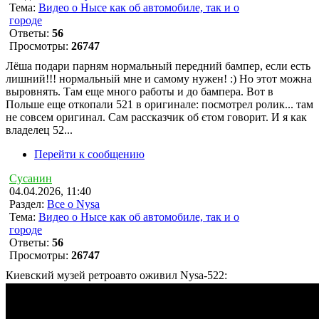
Тема:
Видео о Нысе как об автомобиле, так и о
городе
Ответы:
56
Просмотры:
26747
Лёша подари парням нормальный передний бампер, если есть
лишний!!! нормальньій мне и самому нужен! :) Но этот можна
выровнять. Там еще много работы и до бампера. Вот в
Польше еще откопали 521 в оригинале: посмотрел ролик... там
не совсем оригинал. Сам рассказчик об єтом говорит. И я как
владелец 52...
Перейти к сообщению
Сусанин
04.04.2026, 11:40
Раздел:
Все о Nysa
Тема:
Видео о Нысе как об автомобиле, так и о
городе
Ответы:
56
Просмотры:
26747
Киевский музей ретроавто оживил Nysa-522: