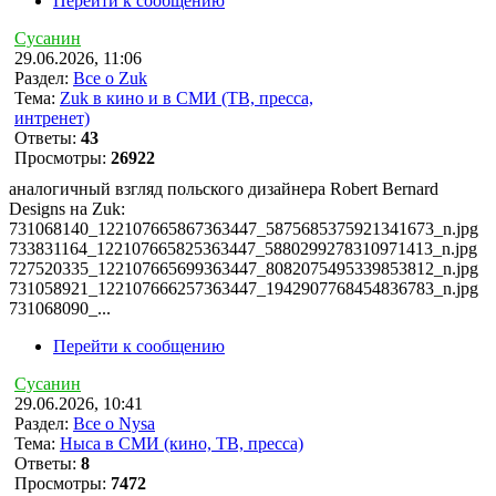
Перейти к сообщению
Сусанин
29.06.2026, 11:06
Раздел:
Все о Zuk
Тема:
Zuk в кино и в СМИ (ТВ, пресса,
интренет)
Ответы:
43
Просмотры:
26922
аналогичный взгляд польского дизайнера Robert Bernard
Designs на Zuk:
731068140_122107665867363447_5875685375921341673_n.jpg
733831164_122107665825363447_5880299278310971413_n.jpg
727520335_122107665699363447_8082075495339853812_n.jpg
731058921_122107666257363447_1942907768454836783_n.jpg
731068090_...
Перейти к сообщению
Сусанин
29.06.2026, 10:41
Раздел:
Все о Nysa
Тема:
Ныса в СМИ (кино, ТВ, пресса)
Ответы:
8
Просмотры:
7472