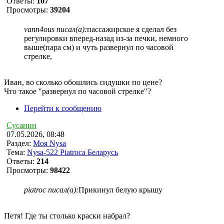
Ответы:
107
Просмотры:
39204
vann4ous писал(а):
пассажирское я сделал без
регулировки вперед-назад из-за печки, немного
выше(пара см) и чуть развернул по часовой
стрелке,
Иван, во сколько обошлись сидушки по цене?
Что такое "развернул по часовой стрелке"?
Перейти к сообщению
Сусанин
07.05.2026, 08:48
Раздел:
Моя Nysa
Тема:
Nysa-522 Piatroca Беларусь
Ответы:
214
Просмотры:
98422
piatroc писал(а):
Прикинул белую крышу
Петя! Где ты столько краски набрал?