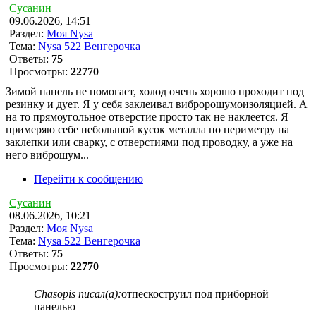
Сусанин
09.06.2026, 14:51
Раздел:
Моя Nysa
Тема:
Nysa 522 Венгерочка
Ответы:
75
Просмотры:
22770
Зимой панель не помогает, холод очень хорошо проходит под
резинку и дует. Я у себя заклеивал вибророшумоизоляцией. А
на то прямоугольное отверстие просто так не наклеется. Я
примеряю себе небольшой кусок металла по периметру на
заклепки или сварку, с отверстиями под проводку, а уже на
него виброшум...
Перейти к сообщению
Сусанин
08.06.2026, 10:21
Раздел:
Моя Nysa
Тема:
Nysa 522 Венгерочка
Ответы:
75
Просмотры:
22770
Chasopis писал(а):
отпескоструил под приборной
панелью