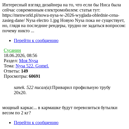
Интересный взгляд дизайнера на то, что если бы Ниса была
сейчас современным електромобилем: статья тут:
https://menworld.pl/nowa-nysa-w-2026-wyglada-oblednie-cena-
zasieg-dane/ Nysa electro 1.jpg Новую Nysa пока не существует,
но, глядя на последние рендеры, трудно не задаться вопросом:
почему никто ...
Перейти к сообщению
Сусанин
18.06.2026, 08:56
Раздел:
Моя Nysa
Тема:
Nysa 522. Gomel.
Ответы:
149
Просмотры:
60691
sanek. 522 писал(а):
Приварил профильную трубу
20х20.
мощный каркас... в кармашке будут перевозиться бутылки
весом по 2 кг?
Перейти к сообщению