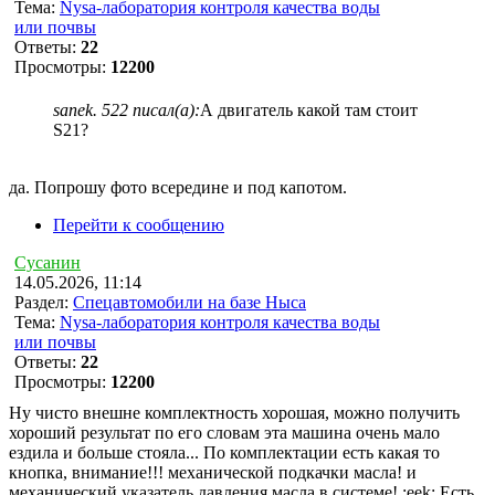
Тема:
Nysa-лаборатория контроля качества воды
или почвы
Ответы:
22
Просмотры:
12200
sanek. 522 писал(а):
А двигатель какой там стоит
S21?
да. Попрошу фото всередине и под капотом.
Перейти к сообщению
Сусанин
14.05.2026, 11:14
Раздел:
Спецавтомобили на базе Ныса
Тема:
Nysa-лаборатория контроля качества воды
или почвы
Ответы:
22
Просмотры:
12200
Ну чисто внешне комплектность хорошая, можно получить
хороший результат по его словам эта машина очень мало
ездила и больше стояла... По комплектации есть какая то
кнопка, внимание!!! механической подкачки масла! и
механический указатель давления масла в системе! :eek: Есть