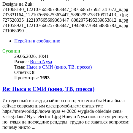
Designs на Zuk:
731068140_122107665867363447_5875685375921341673_n.jpg
733831164_122107665825363447_5880299278310971413_n.jpg
727520335_122107665699363447_8082075495339853812_n.jpg
731058921_122107666257363447_1942907768454836783_n.jpg
731068090_...
Перейти к сообщению
Сусанин
29.06.2026, 10:41
Раздел:
Все о Nysa
Тема:
Ныса в СМИ (кино, ТВ, пресса)
Ответы:
8
Просмотры:
7693
Re: Ныса в СМИ (кино, ТВ, пресса)
Интересный взгляд дизайнера на то, что если бы Ниса была
сейчас современным електромобилем: статья тут:
https://menworld.pl/nowa-nysa-w-2026-wyglada-oblednie-cena-
zasieg-dane/ Nysa electro 1.jpg Новую Nysa пока не существует,
но, глядя на последние рендеры, трудно не задаться вопросом:
почему никто ...