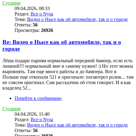
Сусанин
09.04.2026, 08:33
Раздел:
Все о Nysa
Тема:
Видео о Нысе как об автомобиле, так и о городе
Ответы:
56
Просмотры:
26926
Re: Видео о Нысе как об автомобиле, так и о
городе
Лёша подари парням нормальный передний бампер, если есть
лишний!!! нормальньій мне и самому нужен! :) Но этот можна
выровнять. Там еще много работы и до бампера. Вот в
Польше еще откопали 521 в оригинале: посмотрел ролик... там
не совсем оригинал. Сам рассказчик об єтом говорит. И я как
владелец 52...
Перейти к сообщению
Сусанин
04.04.2026, 11:40
Раздел:
Все о Nysa
Тема:
Видео о Нысе как об автомобиле, так и о городе
Ответы:
56
Просмотры:
26926