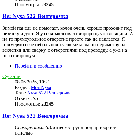
Просмотры:
23245
Re: Nysa 522 Венгерочка
Зимой панель не помогает, холод очень хорошо проходит под
резинку и дует. Я у себя заклеивал вибророшумоизоляцией. А
на то прямоугольное отверстие просто так не наклеется. Я
примеряю себе небольшой кусок металла по периметру на
заклепки или сварку, с отверстиями под проводку, а уже на
него виброшум...
Перейти к сообщению
Сусанин
08.06.2026, 10:21
Раздел:
Моя Nysa
Тема:
Nysa 522 Венгерочка
Ответы:
75
Просмотры:
23245
Re: Nysa 522 Венгерочка
Chasopis писал(а):
отпескоструил под приборной
панелью