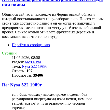
или почвы
Общаюсь сейчас с человеком из Черниговской области
который восстанавливает нису-лабораторию. По его словам
стоит уже достаточно давно а он её когда-то выкупил у
предприятия где-то почти по месту у неё очень небольшой
пробег. Сейчас отмыл от налета фруктовых деревьев и
восстанавливает что-то по внутр...
Перейти к сообщению
Сусанин
11.05.2026, 08:58
Раздел:
Моя Nysa
Тема:
Nysa 522 1989г
Ответы:
107
Просмотры:
39406
Re: Nysa 522 1989г
vann4ous писал(а):
пассажирское я сделал без
регулировки вперед-назад из-за печки, немного
выше(пара см) и чуть развернул по часовой
стрелке,