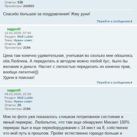
Ответы:
538
Просмотры:
242602
Спасибо большое за поздравления! Жму руки!
Перейти к сообщению
vagprofi
12.01.2026, 07:40
Раздел:
Мой Lublin
Тема:
Нужен совет
Ответы:
20
Просмотры:
2194
Цена там конечно удивительная, учитывая во сколько мне обошлись
оба Люблина. А переделать в автодом можно любой бус, было бы
желание и деньги. Насчет с легкостью переделать он конечно прав,
вообще легкотня)))
Удачи в поисках!
Перейти к сообщению
vagprofi
08.01.2026, 22:39
Раздел:
Мой Lublin
Тема:
Нужен совет
Ответы:
20
Просмотры:
2194
Мне по фото уже показалось слишком потрепанное состояние и
явный перекрас. Любопытно, что там еще обнаружил Михаил 100%
перекрас был и еще переоборудование с 14 мест на 8, собственно
это мой путь в прошлом. Пробег естественно гораздо больше и