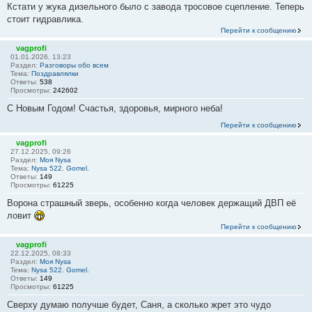
Кстати у жука дизельного было с завода тросовое сцепление. Теперь
стоит гидравлика.
Перейти к сообщению
vagprofi
01.01.2026, 13:23
Раздел:
Разговоры обо всем
Тема:
Поздравлялки
Ответы:
538
Просмотры:
242602
С Новым Годом! Счастья, здоровья, мирного неба!
Перейти к сообщению
vagprofi
27.12.2025, 09:26
Раздел:
Моя Nysa
Тема:
Nysa 522. Gomel.
Ответы:
149
Просмотры:
61225
Ворона страшный зверь, особенно когда человек держащий ДВП её
ловит
Перейти к сообщению
vagprofi
22.12.2025, 08:33
Раздел:
Моя Nysa
Тема:
Nysa 522. Gomel.
Ответы:
149
Просмотры:
61225
Сверху думаю получше будет, Саня, а сколько жрет это чудо