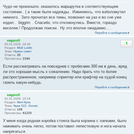
Чудо не произошло..оказалось маршрутка в соответствующем
состоянии.. ( а такие были надежды.. Извиняюсь, что взболомутил
немного.. Зато прочитал все темы, позвонил на уаз и во сне уже
ездил.. :biggrin: . Спасибо, что откликнулись. Вместе, гораздо
веселее.! Продолжаю поиски.. Ну это вполне ожидаемо....
Перейти к сообщению
vagprofi
1
05.01.2026, 18:40
Раздел:
Мой Lublin
Тема:
Нужен совет
Ответы:
20
Просмотры:
2194
Если рассматривать на повседнев с пробегами 300 км в день, вряд
ли это хорошая мысль к сожалению. Надо брать что то более
распространенное, например спринтер или крафтер на худой конец
газель какую-нибудь.
Перейти к сообщению
vagprofi
01.01.2026, 15:19
Раздел:
Моя Nysa
Тема:
Nysa 522. Gomel.
Ответы:
149
Просмотры:
61225
У меня когда родная коробка стояла была корзина с лапками, было
нажимать очень легко, потом поставил лепестковую и нога начала
напрягаться.