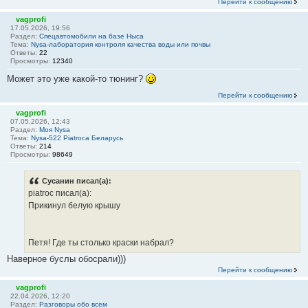
Перейти к сообщению
vagprofi
17.05.2026, 19:56
Раздел:
Спецавтомобили на базе Ныса
Тема:
Nysa-лаборатория контроля качества воды или почвы
Ответы:
22
Просмотры:
12340
Может это уже какой-то тюнинг?
Перейти к сообщению
vagprofi
07.05.2026, 12:43
Раздел:
Моя Nysa
Тема:
Nysa-522 Piatroca Беларусь
Ответы:
214
Просмотры:
98649
Сусанин писал(а):
piatroc писал(а):
Прикинул белую крышу
Петя! Где ты столько краски набрал?
Наверное буслы обосрали)))
Перейти к сообщению
vagprofi
22.04.2026, 12:20
Раздел:
Разговоры обо всем