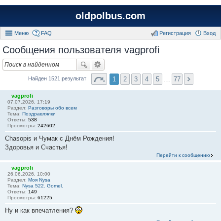
oldpolbus.com
Меню
FAQ
Регистрация
Вход
Сообщения пользователя vagprofi
1
2
3
4
5
…
77
Найден 1521 результат
vagprofi
07.07.2026, 17:19
Раздел:
Разговоры обо всем
Тема:
Поздравлялки
Ответы:
538
Просмотры:
242602
Chasopis и Чумак с Днём Рождения!
Здоровья и Счастья!
Перейти к сообщению
vagprofi
26.06.2026, 10:00
Раздел:
Моя Nysa
Тема:
Nysa 522. Gomel.
Ответы:
149
Просмотры:
61225
Ну и как впечатления?