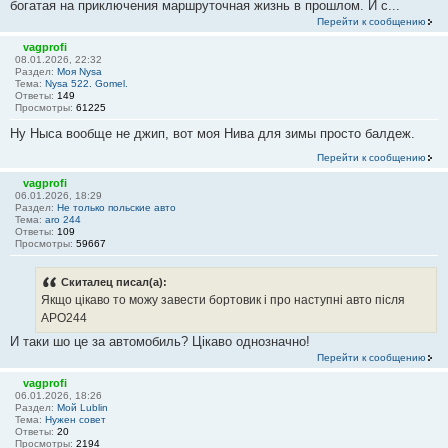
богатая на приключения маршруточная жизнь в прошлом. И с...
Перейти к сообщению
vagprofi
08.01.2026, 22:32
Раздел:
Моя Nysa
Тема:
Nysa 522. Gomel.
Ответы:
149
Просмотры:
61225
Ну Ныса вообще не джип, вот моя Нива для зимы просто балдеж.
Перейти к сообщению
vagprofi
06.01.2026, 18:29
Раздел:
Не только польские авто
Тема:
aro 244
Ответы:
109
Просмотры:
59667
Скиталец писал(а):
Якщо цікаво то можу завести бортовик і про наступні авто після
АРО244
И таки шо це за автомобиль? Цiкаво однозначно!
Перейти к сообщению
vagprofi
06.01.2026, 18:26
Раздел:
Мой Lublin
Тема:
Нужен совет
Ответы:
20
Просмотры:
2194