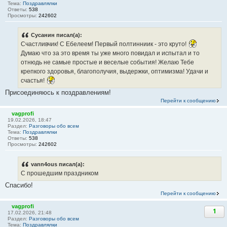
Тема:
Поздравлялки
Ответы:
538
Просмотры:
242602
Сусанин писал(а):
Счастливчик! С Ебелеем! Первый полтинниик - это круто!
Думаю что за это время ты уже много повидал и испытал и то
отнюдь не самые простые и веселые события! Желаю Тебе
крепкого здоровья, благополучия, выдержки, оптимизма! Удачи и
счастья!
Присоединяюсь к поздравлениям!
Перейти к сообщению
vagprofi
19.02.2026, 18:47
Раздел:
Разговоры обо всем
Тема:
Поздравлялки
Ответы:
538
Просмотры:
242602
vann4ous писал(а):
С прошедшим праздником
Спасибо!
Перейти к сообщению
vagprofi
1
17.02.2026, 21:48
Раздел:
Разговоры обо всем
Тема:
Поздравлялки