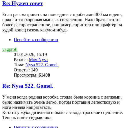
Re: Нужен совет
Если рассматривать на повседнев с пробегами 300 км в день,
вряд ли это хорошая мысль к сожалению. Надо брать что то
более распространенное, например спринтер или крафтер на
худой конец газель какую-нибудь.
Перейти к сообщению
vagprofi
01.01.2026, 15:19
Раздел:
Моя Nysa
Тема:
Nysa 522. Gomel.
Ответы:
149
Просмотры:
61408
Re: Nysa 522. Gomel.
У меня когда родная коробка стояла была корзина с лапками,
было нажимать очень легко, потом поставил лепестковую и
нога начала напрягаться.
Кстати у жука дизельного было с завода тросовое сцепление.
Теперь стоит гидравлика.
Перейти к сообщению