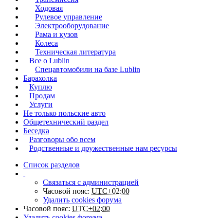
Ходовая
Рулевое управление
Электрооборудование
Рама и кузов
Колеса
Техническая литература
Все о Lublin
Спецавтомобили на базе Lublin
Барахолка
Куплю
Продам
Услуги
Не только польские авто
Общетехнический раздел
Беседка
Разговоры обо всем
Родственные и дружественные нам ресурсы
Список разделов
Связаться с администрацией
Часовой пояс:
UTC+02:00
Удалить cookies форума
Часовой пояс:
UTC+02:00
Удалить cookies форума