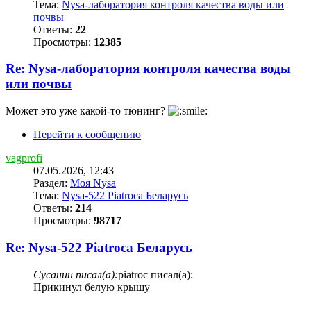
Тема:
Nysa-лаборатория контроля качества воды или
почвы
Ответы:
22
Просмотры:
12385
Re: Nysa-лаборатория контроля качества воды
или почвы
Может это уже какой-то тюнинг?
Перейти к сообщению
vagprofi
07.05.2026, 12:43
Раздел:
Моя Nysa
Тема:
Nysa-522 Piatroca Беларусь
Ответы:
214
Просмотры:
98717
Re: Nysa-522 Piatroca Беларусь
Сусанин писал(а):
piatroc писал(а):
Прикинул белую крышу