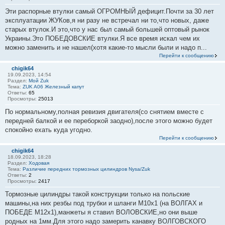
Эти распорные втулки самый ОГРОМНЫЙ дефицит.Почти за 30 лет
эксплуатации ЖУКов,я ни разу не встречал ни то,что новых, даже
старых втулок.И это,что у нас был самый большей оптовый рынок
Украины.Это ПОБЕДОВСКИЕ втулки.Я все время искал чем их
можно заменить и не нашел(хотя какие-то мысли были и надо п...
Перейти к сообщению
chigik64
19.09.2023, 14:54
Раздел:
Мой Zuk
Тема:
ZUK A06 Железный капут
Ответы:
65
Просмотры:
25013
По нормальному,полная ревизия двигателя(со снятием вместе с
передней балкой и ее переборкой заодно),после этого можно будет
спокойно ехать куда угодно.
Перейти к сообщению
chigik64
18.09.2023, 18:28
Раздел:
Ходовая
Тема:
Различие передних тормозных цилиндров Nysa/Zuk
Ответы:
2
Просмотры:
2417
Тормозные цилиндры такой конструкции только на польские
машины,на них резбы под трубки и шланги М10х1 (на ВОЛГАХ и
ПОБЕДЕ М12х1),манжеты я ставил ВОЛОВСКИЕ,но они выше
родных на 1мм.Для этого надо замерить канавку ВОЛГОВСКОГО