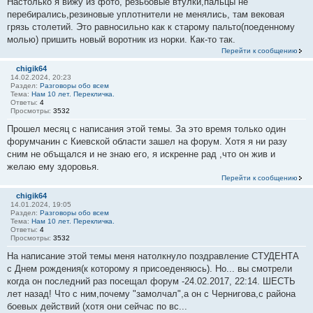
Настолько я вижу из фото, резьбовые втулки,пальцы не
перебирались,резиновые уплотнители не менялись, там вековая
грязь столетий. Это равносильно как к старому пальто(поеденному
молью) пришить новый воротник из норки. Как-то так.
Перейти к сообщению
chigik64
14.02.2024, 20:23
Раздел:
Разговоры обо всем
Тема:
Нам 10 лет. Перекличка.
Ответы:
4
Просмотры:
3532
Прошел месяц с написания этой темы. За это время только один
форумчанин с Киевской области зашел на форум. Хотя я ни разу
сним не объщался и не знаю его, я искренне рад ,что он жив и
желаю ему здоровья.
Перейти к сообщению
chigik64
14.01.2024, 19:05
Раздел:
Разговоры обо всем
Тема:
Нам 10 лет. Перекличка.
Ответы:
4
Просмотры:
3532
На написание этой темы меня натолкнуло поздравление СТУДЕНТА
с Днем рождения(к которому я присоеденяюсь). Но... вы смотрели
когда он последний раз посещал форум -24.02.2017, 22:14. ШЕСТЬ
лет назад! Что с ним,почему "замолчал",а он с Чернигова,с района
боевых действий (хотя они сейчас по вс...