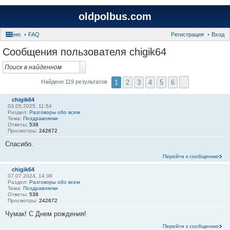
oldpolbus.com
Меню
FAQ
Регистрация
Вход
Сообщения пользователя chigik64
1
2
3
4
5
6
Найдено 119 результатов
chigik64
03.05.2025, 11:54
Раздел:
Разговоры обо всем
Тема:
Поздравлялки
Ответы:
538
Просмотры:
242672
Спасибо.
Перейти к сообщению
chigik64
07.07.2024, 14:38
Раздел:
Разговоры обо всем
Тема:
Поздравлялки
Ответы:
538
Просмотры:
242672
Чумак! С Днем рождения!
Перейти к сообщению