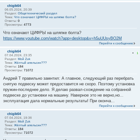
chigik64
06.05.2024, 20:39
Раздел:
Общетехнический раздел
Тема:
Что означают ЦИФРЫ на шляпке болта?
Ответы:
0
Просмотры:
4773
Что означают ЦИФРЫ на шляпке болта?
https://www.youtube.com/watch?app=desktop&v=h5uUUsyBO2M
Перейти к сообщению
chigik64
1
07.04.2024, 23:35
Раздел:
Мой Zuk
Тема:
Жёлтый апельсин???
Ответы:
184
Просмотры:
71072
Андрей Т правильно замнтил: А главное, следующий раз перебрать
снятую подвеску может предоставится не скоро. Поэтому установка
пружин-последнее дело. Я делаю развал-схождение на собранной
подвеске до установки на машину. Наверное это не верно,но...
эксплуатация дала нормальные результаты! При оконча...
Перейти к сообщению
chigik64
07.04.2024, 19:36
Раздел:
Мой Zuk
Тема:
Жёлтый апельсин???
Ответы:
184
Просмотры:
71072