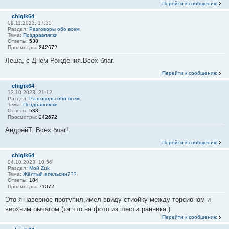
Перейти к сообщению
chigik64
09.11.2023, 17:35
Раздел:
Разговоры обо всем
Тема:
Поздравлялки
Ответы:
538
Просмотры:
242672
Леша, с Днем Рождения.Всех благ.
Перейти к сообщению
chigik64
12.10.2023, 21:12
Раздел:
Разговоры обо всем
Тема:
Поздравлялки
Ответы:
538
Просмотры:
242672
АндрейТ. Всех благ!
Перейти к сообщению
chigik64
04.10.2023, 10:56
Раздел:
Мой Zuk
Тема:
Жёлтый апельсин???
Ответы:
184
Просмотры:
71072
Это я наверное протупил,имел ввиду стиойку между торсионом и
верхним рычагом.(та что на фото из шестигранника )
Перейти к сообщению