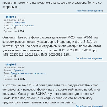
прошня и проточить на токарном станке до этого размера.Точить со
стороны в...
Перейти к сообщению
chigik64
19.08.2023, 13:18
Раздел:
Двигатель
Тема:
Оторвался поршень.
Ответы:
21
Просмотры:
6688
Отправил.Там есть фото разреза двигателя М-20 (или ГАЗ-51) на
котором разрез поршня указан верно image.png и фото S-21(этот
чертеж "гуляет" по всем инструкциям эксплуатации польских авто)
где не правильно показан этот разрез. IMG_20230815_120111.jpg
IMG_20230815_120153.jpg IMG_20230815_120...
Перейти к сообщению
chigik64
18.08.2023, 19:53
Раздел:
Правила
Тема:
Предлагаю что-то сделать с....
Ответы:
12
Просмотры:
23837
А что там не так? P.S. Я понял,что тебя там раздражает.Как смог
человек,так и выложил фото и на это кроме тебя никто не обратил
внимание. Саша у нас ВОЙНА и у него телефон единственный
"компьютер под рукой", а исходя из анализа его текстов могу
предположить что человек в погонах и им сейча...
Перейти к сообщению