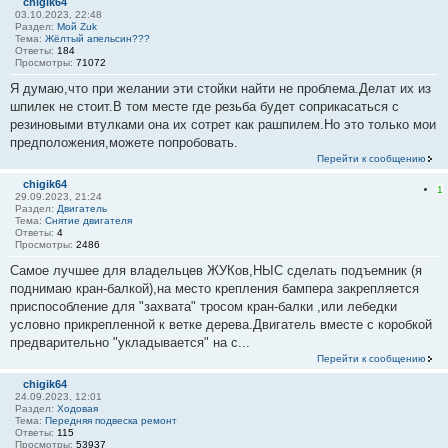
chigik64
03.10.2023, 22:48
Раздел:
Мой Zuk
Тема:
Жёлтый апельсин???
Ответы:
184
Просмотры:
71072
Я думаю,что при желании эти стойки найти не проблема.Делат их из
шпилек не стоит.В том месте где резьба будет соприкасаться с
резиновыми втулками она их сотрет как рашпилем.Но это только мои
предположения,можете попробовать.
Перейти к сообщению
chigik64
1
29.09.2023, 21:24
Раздел:
Двигатель
Тема:
Снятие двигателя
Ответы:
4
Просмотры:
2486
Самое лучшее для владельцев ЖУКов,НЫС сделать подъемник (я
поднимаю кран-балкой),на место крепления бампера закрепляется
приспособление для "захвата" тросом кран-балки ,или лебедки
условно прикрепленной к ветке дерева.Двигатель вместе с коробкой
предварительно "укладывается" на с...
Перейти к сообщению
chigik64
24.09.2023, 12:01
Раздел:
Ходовая
Тема:
Передняя подвеска ремонт
Ответы:
115
Просмотры:
53937