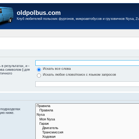
oldpolbus.com
Клуб любителей польских фургонов, микроавтобусов и грузовичков Nysa, Zuk
 в результатах, и
-
Искать все слова
лова символом
|
для
тичного
Искать любое слово/поиск с языком запросов
 подразделах
цию ниже.