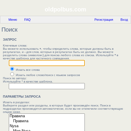
oldpolbus.com
Меню
FAQ
Регистрация
Вход
Поиск
ЗАПРОС
Ключевые слова:
Вы можете использовать
+
, чтобы определить слова, которые должны быть в
результатах, и
-
для слов, которых в результатах быть не должно. Вы можете
разделить слова символом
|
для поиска любого слова из списка. Используйте
*
в
качестве шаблона для частичного совпадения.
Искать все слова
Искать любое слово/поиск с языком запросов
Поиск по автору:
Используйте * в качестве шаблона.
ПАРАМЕТРЫ ЗАПРОСА
Искать в разделах:
Выберите раздел или разделы, в которых будет произведён поиск. Поиск в
подразделах производится автоматически, если вы не отключили соответствующую
опцию ниже.