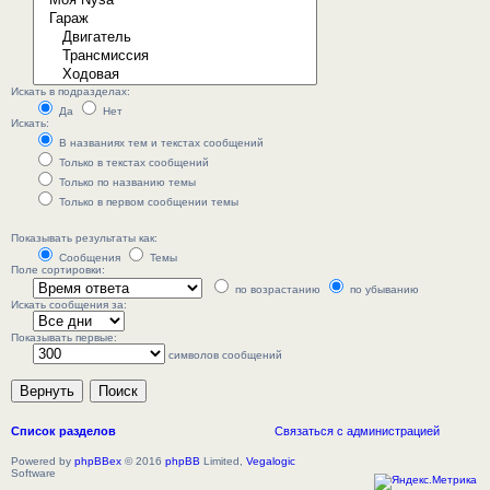
Искать в подразделах:
Да
Нет
Искать:
В названиях тем и текстах сообщений
Только в текстах сообщений
Только по названию темы
Только в первом сообщении темы
Показывать результаты как:
Сообщения
Темы
Поле сортировки:
по возрастанию
по убыванию
Искать сообщения за:
Показывать первые:
символов сообщений
Список разделов
Связаться с администрацией
Powered by
phpBBex
© 2016
phpBB
Limited,
Vegalogic
Software