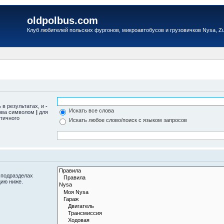
oldpolbus.com
Клуб любителей польских фургонов, микроавтобусов и грузовичков Nysa, Zuk
 в результатах, и
-
Искать все слова
лова символом
|
для
тичного
Искать любое слово/поиск с языком запросов
 подразделах
цию ниже.