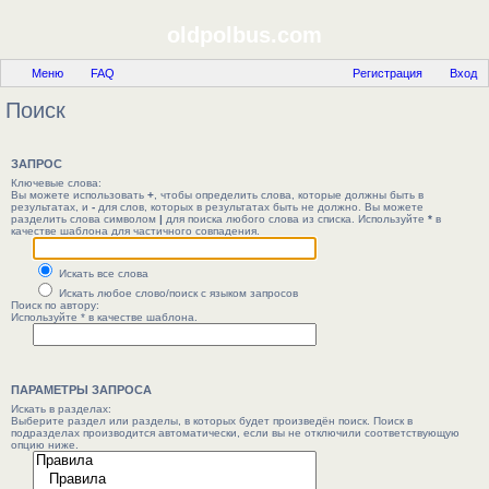
oldpolbus.com
Меню
FAQ
Регистрация
Вход
Поиск
ЗАПРОС
Ключевые слова:
Вы можете использовать
+
, чтобы определить слова, которые должны быть в
результатах, и
-
для слов, которых в результатах быть не должно. Вы можете
разделить слова символом
|
для поиска любого слова из списка. Используйте
*
в
качестве шаблона для частичного совпадения.
Искать все слова
Искать любое слово/поиск с языком запросов
Поиск по автору:
Используйте * в качестве шаблона.
ПАРАМЕТРЫ ЗАПРОСА
Искать в разделах:
Выберите раздел или разделы, в которых будет произведён поиск. Поиск в
подразделах производится автоматически, если вы не отключили соответствующую
опцию ниже.