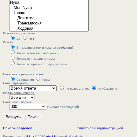
Искать в подразделах:
Да
Нет
Искать:
В названиях тем и текстах сообщений
Только в текстах сообщений
Только по названию темы
Только в первом сообщении темы
Показывать результаты как:
Сообщения
Темы
Поле сортировки:
по возрастанию
по убыванию
Искать сообщения за:
Показывать первые:
символов сообщений
Список разделов
Связаться с администрацией
Powered by
phpBBex
© 2016
phpBB
Limited,
Vegalogic