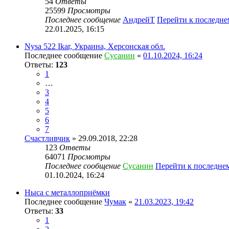
54
Ответы
25599
Просмотры
Последнее сообщение
АндрейТ
Перейти к последн
22.01.2025, 16:15
Nysa 522 Ikar, Украина, Херсонская обл.
Последнее сообщение
Сусанин
«
01.10.2024, 16:24
Ответы:
123
1
…
3
4
5
6
7
Счастливчик
» 29.09.2018, 22:28
123
Ответы
64071
Просмотры
Последнее сообщение
Сусанин
Перейти к последне
01.10.2024, 16:24
Ныса с металлоприёмки
Последнее сообщение
Чумак
«
21.03.2023, 19:42
Ответы:
33
1