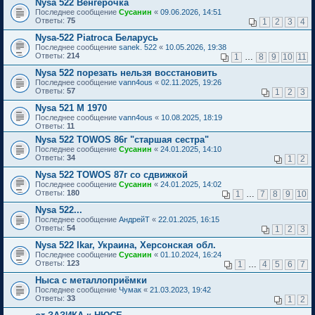
Nysa 522 Венгерочка
Последнее сообщение
Сусанин
«
09.06.2026, 14:51
Ответы:
75
1
2
3
4
Nysa-522 Piatroca Беларусь
Последнее сообщение
sanek. 522
«
10.05.2026, 19:38
Ответы:
214
1
…
8
9
10
11
Nysa 522 порезать нельзя восстановить
Последнее сообщение
vann4ous
«
02.11.2025, 19:26
Ответы:
57
1
2
3
Nysa 521 M 1970
Последнее сообщение
vann4ous
«
10.08.2025, 18:19
Ответы:
11
Nysa 522 TOWOS 86г "старшая сестра"
Последнее сообщение
Сусанин
«
24.01.2025, 14:10
Ответы:
34
1
2
Nysa 522 TOWOS 87г со сдвижкой
Последнее сообщение
Сусанин
«
24.01.2025, 14:02
Ответы:
180
1
…
7
8
9
10
Nysa 522...
Последнее сообщение
АндрейТ
«
22.01.2025, 16:15
Ответы:
54
1
2
3
Nysa 522 Ikar, Украина, Херсонская обл.
Последнее сообщение
Сусанин
«
01.10.2024, 16:24
Ответы:
123
1
…
4
5
6
7
Ныса с металлоприёмки
Последнее сообщение
Чумак
«
21.03.2023, 19:42
Ответы:
33
1
2