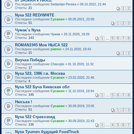
от ЗАЗИКА к НЮСЕ
Последнее сообщение
Sedastian Pereira
«
09.10.2022, 21:44
Ответы:
21
1
2
Nysa 522 RED/WHITE
Последнее сообщение
Сусанин
«
05.05.2021, 22:09
Ответы:
51
1
2
3
Чумак`s Nysa
Последнее сообщение
Чумак
«
29.11.2020, 19:29
Ответы:
143
1
…
5
6
7
8
ROMAN1945 Моя НЫСА 522
Последнее сообщение
piatroc
«
24.11.2020, 18:43
Ответы:
21
1
2
Внучка Победы
Последнее сообщение
Chasopis
«
01.10.2020, 11:32
Ответы:
17
Nysa 522, 1986 г.в. Москва
Последнее сообщение
Сусанин
«
23.02.2020, 21:46
Ответы:
4
Nysa 522 Буча Киевская обл
Последнее сообщение
Сусанин
«
11.10.2019, 19:34
Ответы:
145
1
…
5
6
7
8
Нюська !
Последнее сообщение
Сусанин
«
30.09.2019, 23:05
Ответы:
51
1
2
3
Nysa 522 Стрекозоид
Последнее сообщение
Сусанин
«
30.09.2019, 22:43
Ответы:
135
1
…
4
5
6
7
Nysa Tyumen будущий FoodTruck