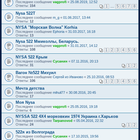
Последнее сообщение
vagprofi
«
25.08.2019, 12:52
Ответы:
154
1
…
5
6
7
8
Nysa 522T
Последнее сообщение
m_g
«
01.06.2017, 13:44
Ответы:
12
NYSA "Морская Волна" Korhia
Последнее сообщение
Ephoria
«
31.03.2017, 16:18
Ответы:
13
Nysa 522 Ммиколлы, Беларусь.
Последнее сообщение
vagprofi
«
31.01.2017, 14:12
Ответы:
108
1
2
3
4
5
6
NYSA 522 Крым
Последнее сообщение
Сусанин
«
07.11.2016, 20:13
Ответы:
31
1
2
Вагон №522 Михуил
Последнее сообщение
Сергей из Иваново
«
25.10.2016, 08:53
Ответы:
106
1
2
3
4
5
6
Мечта детства
Последнее сообщение
mihuil77
«
30.08.2016, 20:45
Ответы:
17
Моя Nysa
Последнее сообщение
vagprofi
«
25.05.2016, 19:18
Ответы:
6
NYSSA 522 4X4 морковкин 1974 Украина г.Харьков
Последнее сообщение
Tarpanovod
«
05.04.2016, 22:32
Ответы:
24
1
2
522я из Волгограда
Последнее сообщение
Сусанин
«
17.10.2015, 19:56
Ответы:
13