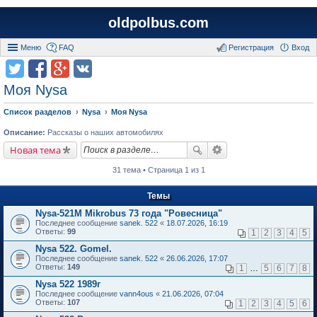
oldpolbus.com
Меню
FAQ
Регистрация
Вход
Моя Nysa
Список разделов
Nysa
Моя Nysa
Описание:
Рассказы о наших автомобилях
Новая тема
31 тема • Страница 1 из 1
Темы
Nysa-521M Mikrobus 73 года "Ровесница"
Последнее сообщение
sanek. 522
«
18.07.2026, 16:19
Ответы:
99
1
2
3
4
5
Nysa 522. Gomel.
Последнее сообщение
sanek. 522
«
26.06.2026, 17:07
Ответы:
149
1
…
5
6
7
8
Nysa 522 1989г
Последнее сообщение
vann4ous
«
21.06.2026, 07:04
Ответы:
107
1
2
3
4
5
6