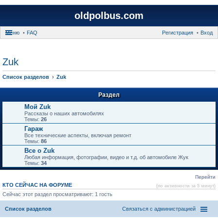
oldpolbus.com
Меню
FAQ
Регистрация
Вход
Zuk
Список разделов
Zuk
Раздел
Мой Zuk
Рассказы о наших автомобилях
Темы:
26
Гараж
Все технические аспекты, включая ремонт
Темы:
86
Все о Zuk
Любая информация, фотографии, видео и т.д. об автомобиле Жук
Темы:
34
Перейти
КТО СЕЙЧАС НА ФОРУМЕ
(по активности за 5 минут)
Сейчас этот раздел просматривают: 1 гость
Список разделов
Связаться с администрацией