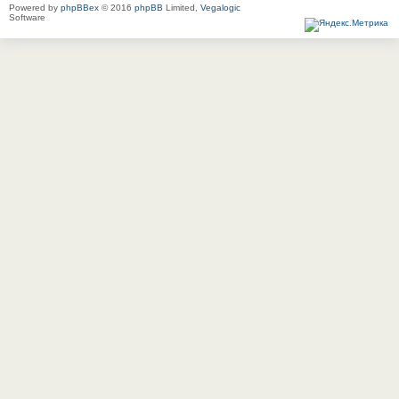
Powered by
phpBBex
© 2016
phpBB
Limited,
Vegalogic
Software