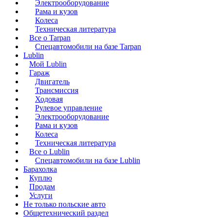
Электрооборудование
Рама и кузов
Колеса
Техническая литература
Все о Tarpan
Спецавтомобили на базе Tarpan
Lublin
Мой Lublin
Гараж
Двигатель
Трансмиссия
Ходовая
Рулевое управление
Электрооборудование
Рама и кузов
Колеса
Техническая литература
Все о Lublin
Спецавтомобили на базе Lublin
Барахолка
Куплю
Продам
Услуги
Не только польские авто
Общетехнический раздел