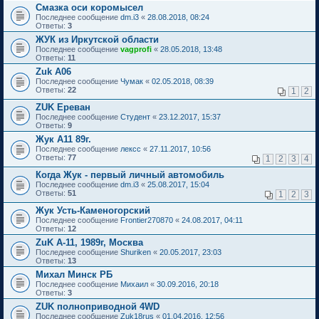
Смазка оси коромысел
Последнее сообщение
dm.i3
«
28.08.2018, 08:24
Ответы:
3
ЖУК из Иркутской области
Последнее сообщение
vagprofi
«
28.05.2018, 13:48
Ответы:
11
Zuk A06
Последнее сообщение
Чумак
«
02.05.2018, 08:39
Ответы:
22
1
2
ZUK Ереван
Последнее сообщение
Студент
«
23.12.2017, 15:37
Ответы:
9
Жук А11 89г.
Последнее сообщение
лексс
«
27.11.2017, 10:56
Ответы:
77
1
2
3
4
Когда Жук - первый личный автомобиль
Последнее сообщение
dm.i3
«
25.08.2017, 15:04
Ответы:
51
1
2
3
Жук Усть-Каменогорский
Последнее сообщение
Frontier270870
«
24.08.2017, 04:11
Ответы:
12
ZuK A-11, 1989г, Москва
Последнее сообщение
Shuriken
«
20.05.2017, 23:03
Ответы:
13
Михал Минск РБ
Последнее сообщение
Михаил
«
30.09.2016, 20:18
Ответы:
3
ZUK полноприводной 4WD
Последнее сообщение
Zuk18rus
«
01.04.2016, 12:56