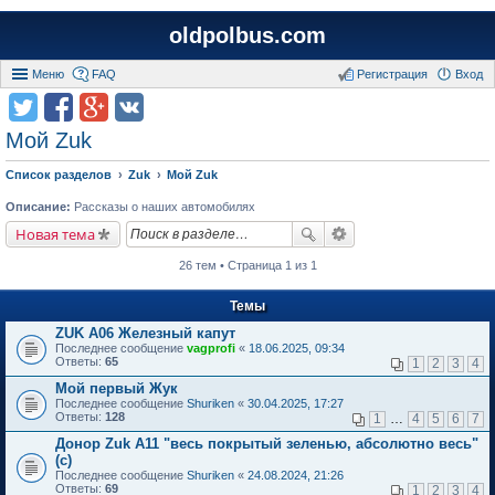
oldpolbus.com
Меню
FAQ
Регистрация
Вход
Мой Zuk
Список разделов
Zuk
Мой Zuk
Описание:
Рассказы о наших автомобилях
Новая тема
26 тем • Страница 1 из 1
Темы
ZUK A06 Железный капут
Последнее сообщение
vagprofi
«
18.06.2025, 09:34
Ответы:
65
1
2
3
4
Мой первый Жук
Последнее сообщение
Shuriken
«
30.04.2025, 17:27
Ответы:
128
1
…
4
5
6
7
Донор Zuk A11 "весь покрытый зеленью, абсолютно весь"
(с)
Последнее сообщение
Shuriken
«
24.08.2024, 21:26
Ответы:
69
1
2
3
4