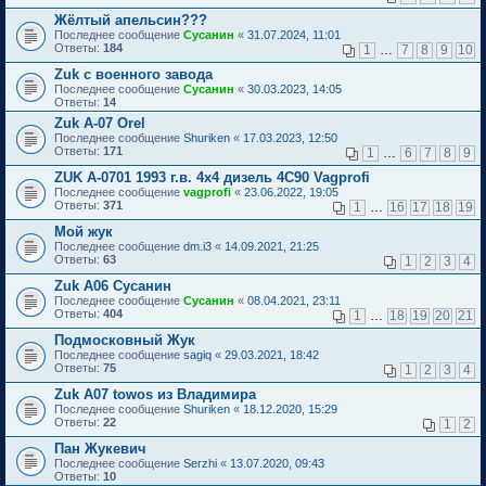
Жёлтый апельсин???
Последнее сообщение
Сусанин
«
31.07.2024, 11:01
Ответы:
184
1
…
7
8
9
10
Zuk с военного завода
Последнее сообщение
Сусанин
«
30.03.2023, 14:05
Ответы:
14
Zuk A-07 Orel
Последнее сообщение
Shuriken
«
17.03.2023, 12:50
Ответы:
171
1
…
6
7
8
9
ZUK А-0701 1993 г.в. 4x4 дизель 4С90 Vagprofi
Последнее сообщение
vagprofi
«
23.06.2022, 19:05
Ответы:
371
1
…
16
17
18
19
Мой жук
Последнее сообщение
dm.i3
«
14.09.2021, 21:25
Ответы:
63
1
2
3
4
Zuk A06 Сусанин
Последнее сообщение
Сусанин
«
08.04.2021, 23:11
Ответы:
404
1
…
18
19
20
21
Подмосковный Жук
Последнее сообщение
sagiq
«
29.03.2021, 18:42
Ответы:
75
1
2
3
4
Zuk A07 towos из Владимира
Последнее сообщение
Shuriken
«
18.12.2020, 15:29
Ответы:
22
1
2
Пан Жукевич
Последнее сообщение
Serzhi
«
13.07.2020, 09:43
Ответы:
10