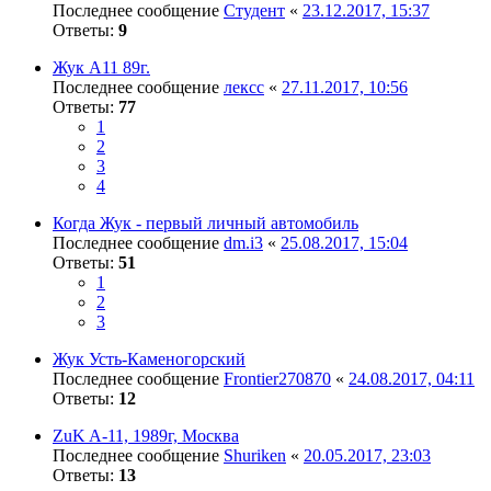
Последнее сообщение
Студент
«
23.12.2017, 15:37
Ответы:
9
Жук А11 89г.
Последнее сообщение
лексс
«
27.11.2017, 10:56
Ответы:
77
1
2
3
4
Когда Жук - первый личный автомобиль
Последнее сообщение
dm.i3
«
25.08.2017, 15:04
Ответы:
51
1
2
3
Жук Усть-Каменогорский
Последнее сообщение
Frontier270870
«
24.08.2017, 04:11
Ответы:
12
ZuK A-11, 1989г, Москва
Последнее сообщение
Shuriken
«
20.05.2017, 23:03
Ответы:
13