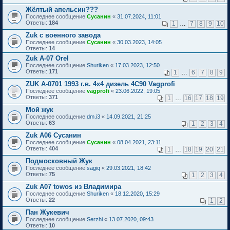
Жёлтый апельсин???
Последнее сообщение
Сусанин
«
31.07.2024, 11:01
Ответы:
184
1
…
7
8
9
10
Zuk с военного завода
Последнее сообщение
Сусанин
«
30.03.2023, 14:05
Ответы:
14
Zuk A-07 Orel
Последнее сообщение
Shuriken
«
17.03.2023, 12:50
Ответы:
171
1
…
6
7
8
9
ZUK А-0701 1993 г.в. 4x4 дизель 4С90 Vagprofi
Последнее сообщение
vagprofi
«
23.06.2022, 19:05
Ответы:
371
1
…
16
17
18
19
Мой жук
Последнее сообщение
dm.i3
«
14.09.2021, 21:25
Ответы:
63
1
2
3
4
Zuk A06 Сусанин
Последнее сообщение
Сусанин
«
08.04.2021, 23:11
Ответы:
404
1
…
18
19
20
21
Подмосковный Жук
Последнее сообщение
sagiq
«
29.03.2021, 18:42
Ответы:
75
1
2
3
4
Zuk A07 towos из Владимира
Последнее сообщение
Shuriken
«
18.12.2020, 15:29
Ответы:
22
1
2
Пан Жукевич
Последнее сообщение
Serzhi
«
13.07.2020, 09:43
Ответы:
10