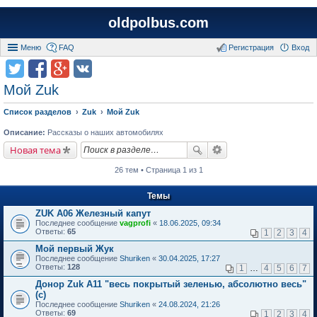
oldpolbus.com
Меню
FAQ
Регистрация
Вход
Мой Zuk
Список разделов
Zuk
Мой Zuk
Описание:
Рассказы о наших автомобилях
Новая тема
26 тем • Страница 1 из 1
Темы
ZUK A06 Железный капут
Последнее сообщение
vagprofi
«
18.06.2025, 09:34
Ответы:
65
1
2
3
4
Мой первый Жук
Последнее сообщение
Shuriken
«
30.04.2025, 17:27
Ответы:
128
1
…
4
5
6
7
Донор Zuk A11 "весь покрытый зеленью, абсолютно весь"
(с)
Последнее сообщение
Shuriken
«
24.08.2024, 21:26
Ответы:
69
1
2
3
4