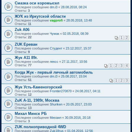
Смазка оси коромысел
Последнее сообщение
dm.i3
«
28.08.2018, 08:24
Ответы:
3
ЖУК из Иркутской области
Последнее сообщение
vagprofi
«
28.05.2018, 13:48
Ответы:
11
Zuk A06
Последнее сообщение
Чумак
«
02.05.2018, 08:39
Ответы:
22
1
2
ZUK Ереван
Последнее сообщение
Студент
«
23.12.2017, 15:37
Ответы:
9
Жук А11 89г.
Последнее сообщение
лексс
«
27.11.2017, 10:56
Ответы:
77
1
2
3
4
Когда Жук - первый личный автомобиль
Последнее сообщение
dm.i3
«
25.08.2017, 15:04
Ответы:
51
1
2
3
Жук Усть-Каменогорский
Последнее сообщение
Frontier270870
«
24.08.2017, 04:11
Ответы:
12
ZuK A-11, 1989г, Москва
Последнее сообщение
Shuriken
«
20.05.2017, 23:03
Ответы:
13
Михал Минск РБ
Последнее сообщение
Михаил
«
30.09.2016, 20:18
Ответы:
3
ZUK полноприводной 4WD
Последнее сообщение
Zuk18rus
«
01.04.2016, 12:56