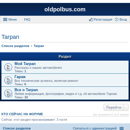
oldpolbus.com
Меню
FAQ
Регистрация
Вход
Tarpan
Список разделов
Tarpan
Раздел
Мой Tarpan
Рассказы о наших автомобилях
Темы:
1
Гараж
Все технические аспекты, включая ремонт
Темы:
6
Все о Tarpan
Любая информация, фотографии, видео и т.д. об автомобиле Тарпан
Темы:
10
Перейти
КТО СЕЙЧАС НА ФОРУМЕ
(по активности за 5 минут)
Сейчас этот раздел просматривают: 3 гостя
Список разделов
Связаться с администрацией