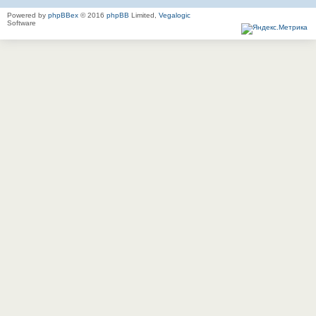
Powered by
phpBBex
© 2016
phpBB
Limited,
Vegalogic
Software