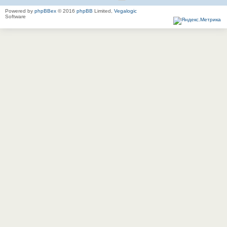
Powered by
phpBBex
© 2016
phpBB
Limited,
Vegalogic
Software