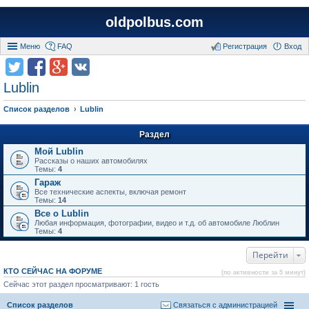
oldpolbus.com
Меню
FAQ
Регистрация
Вход
Lublin
Список разделов
Lublin
Раздел
Мой Lublin
Рассказы о наших автомобилях
Темы:
4
Гараж
Все технические аспекты, включая ремонт
Темы:
14
Все о Lublin
Любая информация, фотографии, видео и т.д. об автомобиле Люблин
Темы:
4
Перейти
КТО СЕЙЧАС НА ФОРУМЕ
(по активности за 5 минут)
Сейчас этот раздел просматривают: 1 гость
Список разделов
Связаться с администрацией