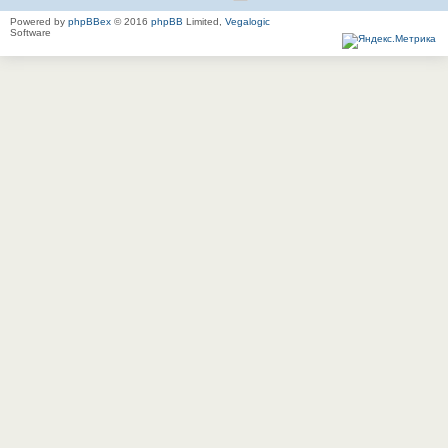
Powered by
phpBBex
© 2016
phpBB
Limited,
Vegalogic
Software