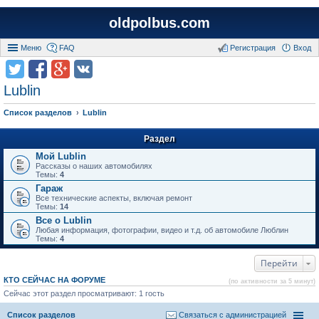
oldpolbus.com
Меню
FAQ
Регистрация
Вход
Lublin
Список разделов
Lublin
Раздел
Мой Lublin
Рассказы о наших автомобилях
Темы:
4
Гараж
Все технические аспекты, включая ремонт
Темы:
14
Все о Lublin
Любая информация, фотографии, видео и т.д. об автомобиле Люблин
Темы:
4
Перейти
КТО СЕЙЧАС НА ФОРУМЕ
(по активности за 5 минут)
Сейчас этот раздел просматривают: 1 гость
Список разделов
Связаться с администрацией