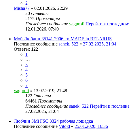
2
Misha77
» 02.01.2026, 22:29
20
Ответы
2175
Просмотры
Последнее сообщение
vagprofi
Перейти к последне
12.01.2026, 07:40
Мой Люблин 35141 2006 г.в MADE in BELARUS
Последнее сообщение
sanek. 522
«
27.02.2025, 21:04
Ответы:
122
1
…
3
4
5
6
7
vagprofi
» 13.07.2019, 21:48
122
Ответы
64461
Просмотры
Последнее сообщение
sanek. 522
Перейти к последн
27.02.2025, 21:04
Люблин 3Mi FSC 3324 рабочая лошадка
Последнее сообщение
Vitołd
«
25.01.2020, 16:36