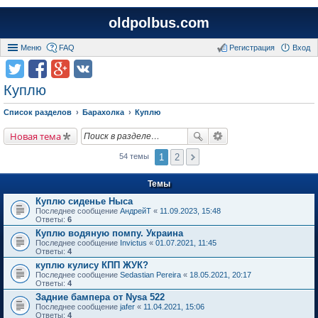
oldpolbus.com
Меню
FAQ
Регистрация
Вход
Куплю
Список разделов
Барахолка
Куплю
Новая тема
1
2
54 темы
Темы
Куплю сиденье Ныса
Последнее сообщение
АндрейТ
«
11.09.2023, 15:48
Ответы:
6
Куплю водяную помпу. Украина
Последнее сообщение
Invictus
«
01.07.2021, 11:45
Ответы:
4
куплю кулису КПП ЖУК?
Последнее сообщение
Sedastian Pereira
«
18.05.2021, 20:17
Ответы:
4
Задние бампера от Nysa 522
Последнее сообщение
jafer
«
11.04.2021, 15:06
Ответы:
4