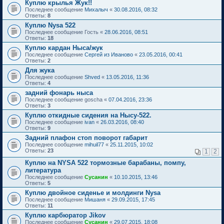
Куплю крылья Жук!!
Последнее сообщение
Михалыч
«
30.08.2016, 08:32
Ответы:
8
Куплю Nysa 522
Последнее сообщение
Гость
«
28.06.2016, 08:51
Ответы:
18
Куплю кардан Ныса/жук
Последнее сообщение
Сергей из Иваново
«
23.05.2016, 00:41
Ответы:
2
Для жука
Последнее сообщение
Shved
«
13.05.2016, 11:36
Ответы:
4
задний фонарь ныса
Последнее сообщение
goscha
«
07.04.2016, 23:36
Ответы:
3
Куплю откидные сидения на Нысу-522.
Последнее сообщение
ivan
«
26.03.2016, 08:40
Ответы:
9
Задний плафон стоп поворот габарит
Последнее сообщение
mihuil77
«
25.11.2015, 10:02
Ответы:
23
1
2
Куплю на NYSA 522 тормозные барабаны, помпу,
литература
Последнее сообщение
Сусанин
«
10.10.2015, 13:46
Ответы:
5
Куплю двойное сиденье и молдинги Nysa
Последнее сообщение
Мишаня
«
29.09.2015, 17:45
Ответы:
11
Куплю карбюратор Jikov
Последнее сообщение
Сусанин
«
29.07.2015, 18:08