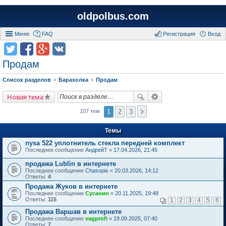
oldpolbus.com
Меню
FAQ
Регистрация
Вход
Продам
Список разделов
Барахолка
Продам
Новая тема
1
2
3
107 тем
Темы
nysa 522 уплотнитель стекла передней комплект
Последнее сообщение
АндрейТ
«
17.04.2026, 21:45
продажа Lublin в интернете
Последнее сообщение
Chasopis
«
20.03.2026, 14:12
Ответы:
4
Продажа Жуков в интернете
Последнее сообщение
Сусанин
«
20.11.2025, 19:48
Ответы:
115
1
2
3
4
5
6
Продажа Варшав в интернете
Последнее сообщение
vagprofi
«
19.09.2025, 07:40
Ответы:
7