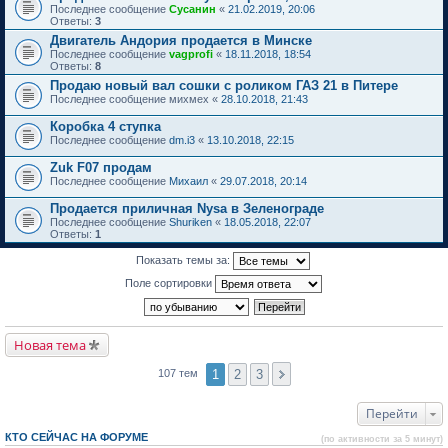
Последнее сообщение
Сусанин
«
21.02.2019, 20:06
Ответы:
3
Двигатель Андория продается в Минске
Последнее сообщение
vagprofi
«
18.11.2018, 18:54
Ответы:
8
Продаю новый вал сошки с роликом ГАЗ 21 в Питере
Последнее сообщение
михмех
«
28.10.2018, 21:43
Коробка 4 ступка
Последнее сообщение
dm.i3
«
13.10.2018, 22:15
Zuk F07 продам
Последнее сообщение
Михаил
«
29.07.2018, 20:14
Продается приличная Nysa в Зеленограде
Последнее сообщение
Shuriken
«
18.05.2018, 22:07
Ответы:
1
Показать темы за:
Поле сортировки
Новая тема
1
2
3
107 тем
Перейти
КТО СЕЙЧАС НА ФОРУМЕ
(по активности за 5 минут)