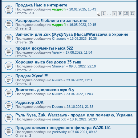
Продажа Ныс в интернете
Последнее сообщение
vagprofi
«
20.01.2025, 15:43
Ответы:
211
1
…
8
9
10
11
Распродажа Люблина по запчастям
Последнее сообщение
vagprofi
«
16.05.2023, 10:15
Ответы:
2
Запчасти для Zuk (Жук)/Nysa (Ныса)/Warszawa в Украине
Последнее сообщение
Chasopis
«
13.05.2023, 10:38
Ответы:
15
продам документы ныса 522
Последнее сообщение
Valeriy
«
17.08.2022, 11:54
Ответы:
5
Хорошая ныса без доков 35 тыщ
Последнее сообщение
Shuriken
«
09.05.2022, 22:10
Ответы:
2
Продам Жука!!!!!
Последнее сообщение
мишка
«
23.04.2022, 11:11
Ответы:
4
Двигатель дворников жук б.у
Последнее сообщение
мишка
«
23.04.2022, 11:03
Радиатор ZUK
Последнее сообщение
Docent
«
28.10.2021, 21:33
Руль Nysa, Zuk, Warszawa - продам или поменяю, Украина
Последнее сообщение
silent bob
«
18.10.2021, 20:33
Продам элемент воздушного фильтра WA20-151
Последнее сообщение
yurkivsky
«
07.06.2021, 09:43
Ответы:
3