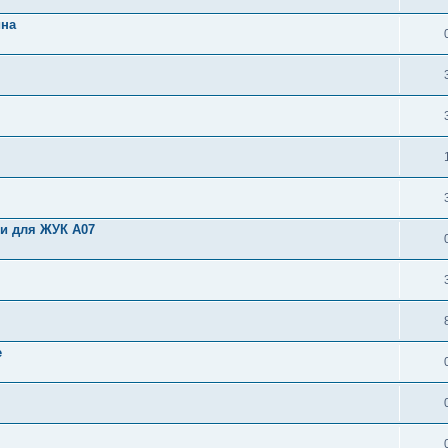
ина
и для ЖУК А07
е