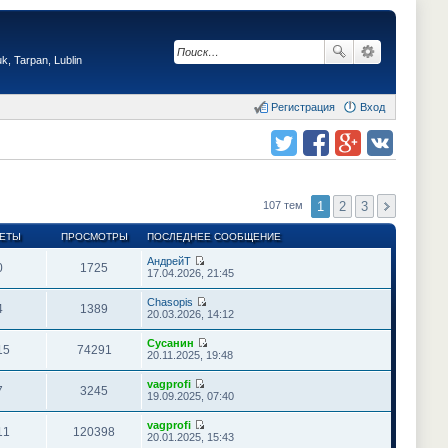
, Tarpan, Lublin
Регистрация
Вход
Поделиться в twitter.com
Поделиться в facebook.com
Поделиться в Google Plus
Поделиться в vk.com
1
2
3
107 тем
ЕТЫ
ПРОСМОТРЫ
ПОСЛЕДНЕЕ СООБЩЕНИЕ
АндрейТ
0
1725
П
17.04.2026, 21:45
е
р
Chasopis
е
4
1389
П
20.03.2026, 14:12
й
е
т
р
Сусанин
и
е
15
74291
П
20.11.2025, 19:48
к
й
е
п
т
р
о
vagprofi
и
е
7
3245
с
П
19.09.2025, 07:40
к
й
л
е
п
т
е
р
о
vagprofi
и
д
е
11
120398
с
П
20.01.2025, 15:43
к
н
й
л
е