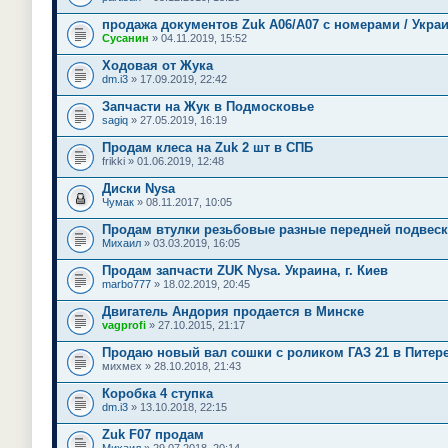
продажа документов Zuk A06/A07 с номерами / Укра
Сусанин
» 04.11.2019, 15:52
Ходовая от Жука
dm.i3
» 17.09.2019, 22:42
Запчасти на Жук в Подмосковье
sagiq
» 27.05.2019, 16:19
Продам клеса на Zuk 2 шт в СПБ
frikki
» 01.06.2019, 12:48
Диски Nysa
Чумак
» 08.11.2017, 10:05
Продам втулки резьбовые разные передней подвеск
Михаил
» 03.03.2019, 16:05
Продам запчасти ZUK Nysa. Украина, г. Киев
marbo777
» 18.02.2019, 20:45
Двигатель Андория продается в Минске
vagprofi
» 27.10.2015, 21:17
Продаю новый вал сошки с роликом ГАЗ 21 в Питер
михмех
» 28.10.2018, 21:43
Коробка 4 ступка
dm.i3
» 13.10.2018, 22:15
Zuk F07 продам