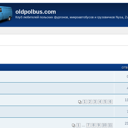
oldpolbus.com
Клуб любителей польских фургонов, микроавтобусов и грузовичков Nysa, Zuk
ОТВ
1
1
2
3
4
5
6
2
1
…
7
8
9
10
11