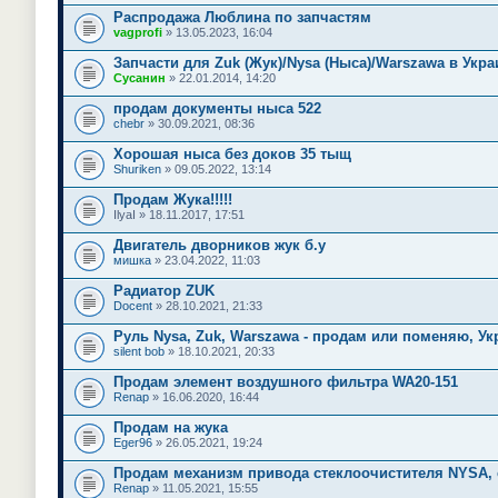
Распродажа Люблина по запчастям
vagprofi
» 13.05.2023, 16:04
Запчасти для Zuk (Жук)/Nysa (Ныса)/Warszawa в Укра
Сусанин
» 22.01.2014, 14:20
продам документы ныса 522
chebr
» 30.09.2021, 08:36
Хорошая ныса без доков 35 тыщ
Shuriken
» 09.05.2022, 13:14
Продам Жука!!!!!
IlyaI
» 18.11.2017, 17:51
Двигатель дворников жук б.у
мишка
» 23.04.2022, 11:03
Радиатор ZUK
Docent
» 28.10.2021, 21:33
Руль Nysa, Zuk, Warszawa - продам или поменяю, Ук
silent bob
» 18.10.2021, 20:33
Продам элемент воздушного фильтра WA20-151
Renap
» 16.06.2020, 16:44
Продам на жука
Eger96
» 26.05.2021, 19:24
Продам механизм привода стеклоочистителя NYSA, 
Renap
» 11.05.2021, 15:55