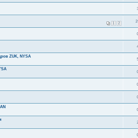
2
1
2
дров ZUK, NYSA
YSA
PAN
м