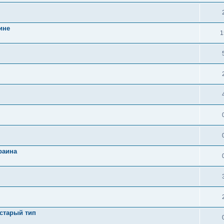
ине
1
раина
старый тип