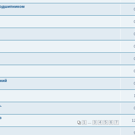
подшипником
дний
.
в
1
1
…
3
4
5
6
7