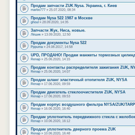
Продам запчасти ZUK Nysa. Украина, г. Киев
marbo777
» 25.07.2020, 08:34
Продам Nysa 522 1987 в Москве
ghoul
» 28.09.2020, 14:35
Запчасти Жук, Ниса, новые.
Лёшик
» 13.09.2020, 12:50
Продам документы Nysa 522
Pppuma
» 24.08.2017, 14:58
UPD, ПРОДАНО! Продам манжеты тормозных цилин
Renap
» 25.06.2020, 14:15
Продам контакты распределителя зажигания ZUK, N
Renap
» 25.06.2020, 14:07
Продам шланг эластичный отопителя ZUK, NYSA
Renap
» 17.06.2020, 09:59
Продам двигатель стеклоочистителя ZUK, NYSA
Renap
» 17.06.2020, 09:53
Продам корпус воздушного фильтра NYSA/ZUK/TAR
Renap
» 16.06.2020, 16:40
Продам уплотнитель передвижного стекла с желобо
Renap
» 10.06.2020, 16:12
Продам уплотнитель дверного проема ZUK
Renap
» 10.06.2020, 16:48