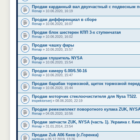
Продам карданный вал двухчастный с подвесным 
Renap
» 10.06.2020, 16:19
Продам дифференциал в сборе
Renap
» 10.06.2020, 16:07
Продам блок шестерен КПП 3-х ступенчатая
Renap
» 10.06.2020, 16:02
Продам чашку фары
Renap
» 10.06.2020, 15:57
Продам глушитель NYSA
Renap
» 10.06.2020, 15:54
Продам камеру 6.00/6.50-16
Renap
» 10.06.2020, 15:47
Продам барабан тормозной, щиток тормозной пере
Renap
» 10.06.2020, 15:44
Продам моторчик стеклоочистителя для Nysa T522.
inspektorserj
» 08.06.2020, 22:19
Продам ремкомплект поворотного кулака ZUK, NYSA
Renap
» 04.05.2020, 10:56
Продам запчасти ZUK, NYSA (часть 1). Украина г. Кие
Renap
» 31.01.2014, 23:54
Продам Zuk A06 Киев (с.Горенка)
partisan
» 05.12.2019, 13:26