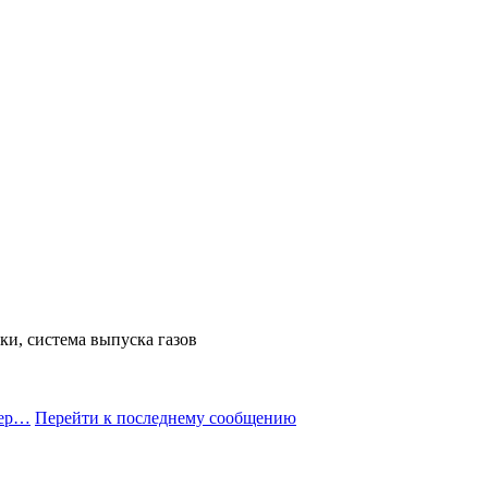
ки, система выпуска газов
тер…
Перейти к последнему сообщению