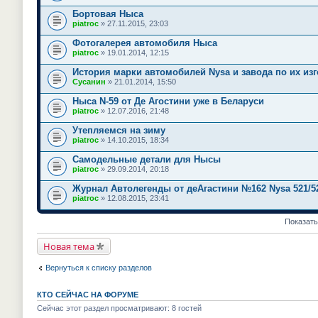
Бортовая Ныса
piatroc
» 27.11.2015, 23:03
Фотогалерея автомобиля Ныса
piatroc
» 19.01.2014, 12:15
История марки автомобилей Nysa и завода по их из
Сусанин
» 21.01.2014, 15:50
Ныса N-59 от Де Агостини уже в Беларуси
piatroc
» 12.07.2016, 21:48
Утепляемся на зиму
piatroc
» 14.10.2015, 18:34
Самодельные детали для Нысы
piatroc
» 29.09.2014, 20:18
Журнал Автолегенды от деАгастини №162 Nysa 521/5
piatroc
» 12.08.2015, 23:41
Показать
Новая тема
Вернуться к списку разделов
КТО СЕЙЧАС НА ФОРУМЕ
Сейчас этот раздел просматривают: 8 гостей