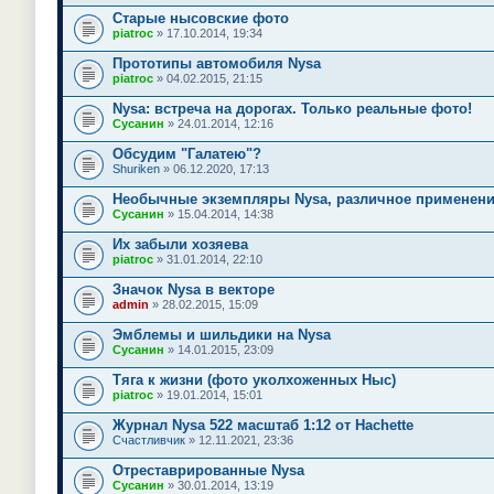
Старые нысовские фото
piatroc
» 17.10.2014, 19:34
Прототипы автомобиля Nysa
piatroc
» 04.02.2015, 21:15
Nysa: встреча на дорогах. Только реальные фото!
Сусанин
» 24.01.2014, 12:16
Обсудим "Галатею"?
Shuriken
» 06.12.2020, 17:13
Необычные экземпляры Nysa, различное применен
Сусанин
» 15.04.2014, 14:38
Их забыли хозяева
piatroc
» 31.01.2014, 22:10
Значок Nysa в векторе
admin
» 28.02.2015, 15:09
Эмблемы и шильдики на Nysa
Сусанин
» 14.01.2015, 23:09
Тяга к жизни (фото уколхоженных Ныс)
piatroc
» 19.01.2014, 15:01
Журнал Nysa 522 масштаб 1:12 от Hachette
Счастливчик
» 12.11.2021, 23:36
Отреставрированные Nysa
Сусанин
» 30.01.2014, 13:19