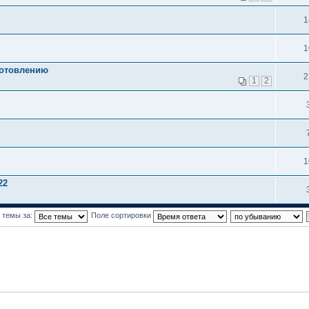
1
1
готовлению
2
1
2
1
22
 темы за:
Поле сортировки