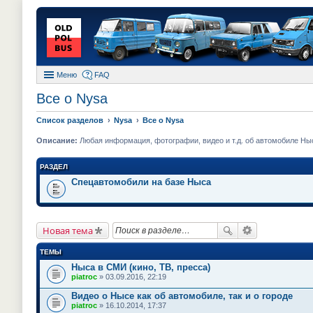
Меню
FAQ
Все о Nysa
Список разделов
Nysa
Все о Nysa
Описание:
Любая информация, фотографии, видео и т.д. об автомобиле Ны
РАЗДЕЛ
Спецавтомобили на базе Ныса
Новая тема
ТЕМЫ
Ныса в СМИ (кино, ТВ, пресса)
piatroc
» 03.09.2016, 22:19
Видео о Нысе как об автомобиле, так и о городе
piatroc
» 16.10.2014, 17:37