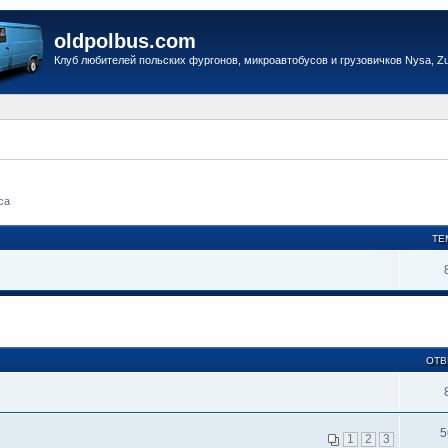
oldpolbus.com
Клуб любителей польских фургонов, микроавтобусов и грузовичков Nysa, Zuk
са
ТЕ
ОТВ
5
1
2
3