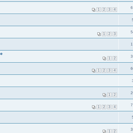
6
1
2
3
4
5
1
2
3
1
ие
3
1
2
6
1
2
3
4
2
1
2
7
1
2
3
4
3
1
2