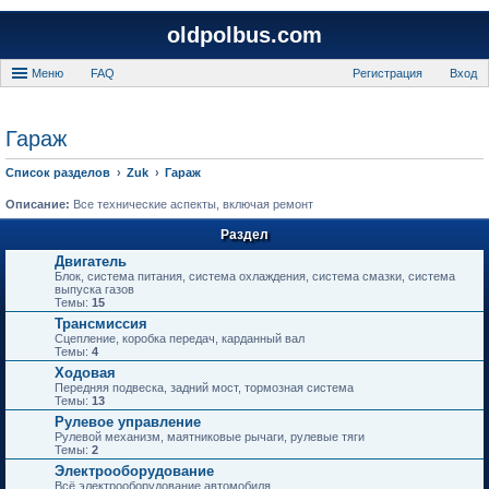
oldpolbus.com
Меню
FAQ
Регистрация
Вход
Гараж
Список разделов
Zuk
Гараж
Описание:
Все технические аспекты, включая ремонт
Раздел
Двигатель
Блок, система питания, система охлаждения, система смазки, система
выпуска газов
Темы:
15
Трансмиссия
Сцепление, коробка передач, карданный вал
Темы:
4
Ходовая
Передняя подвеска, задний мост, тормозная система
Темы:
13
Рулевое управление
Рулевой механизм, маятниковые рычаги, рулевые тяги
Темы:
2
Электрооборудование
Всё электрооборудование автомобиля