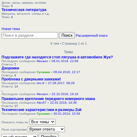
Диски, шины, камеры, колпаки
Темы:
5
Техническая литература
Мануалы, каталоги, схемы и т.д.
Темы:
4
Новая тема
Поиск
Расширенный поиск
6 тем • Страница 1 из 1
Темы
Подскажите где находится стоп лягушка в автомобиле Жук?
Последнее сообщение
Михаил
«
06.01.2019, 22:09
Ответы:
7
Дворники
Последнее сообщение
Сусанин
«
06.04.2018, 22:17
Ответы:
6
Проблема с дверными замками!
Последнее сообщение
dm.i3
«
27.08.2017, 08:26
Ответы:
14
.
Последнее сообщение
Михаил
«
22.10.2016, 19:19
Правильное крепление переднего номерного знака
Последнее сообщение
Alex57
«
22.02.2016, 16:39
Ответы:
17
Технические характеристики и размеры Zuk
Последнее сообщение
Сусанин
«
30.01.2014, 15:59
Показать темы за:
Поле сортировки