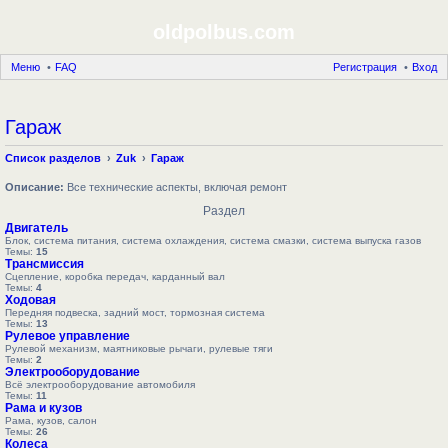
oldpolbus.com
Меню
FAQ
Регистрация
Вход
Гараж
Список разделов
Zuk
Гараж
Описание:
Все технические аспекты, включая ремонт
Раздел
Двигатель
Блок, система питания, система охлаждения, система смазки, система выпуска газов
Темы:
15
Трансмиссия
Сцепление, коробка передач, карданный вал
Темы:
4
Ходовая
Передняя подвеска, задний мост, тормозная система
Темы:
13
Рулевое управление
Рулевой механизм, маятниковые рычаги, рулевые тяги
Темы:
2
Электрооборудование
Всё электрооборудование автомобиля
Темы:
11
Рама и кузов
Рама, кузов, салон
Темы:
26
Колеса