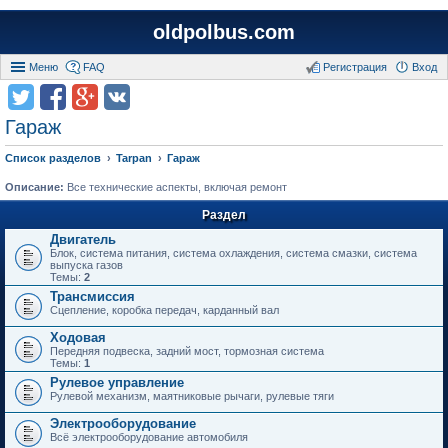
oldpolbus.com
Меню
FAQ
Регистрация
Вход
Гараж
Список разделов
Tarpan
Гараж
Описание:
Все технические аспекты, включая ремонт
Раздел
Двигатель
Блок, система питания, система охлаждения, система смазки, система
выпуска газов
Темы:
2
Трансмиссия
Сцепление, коробка передач, карданный вал
Ходовая
Передняя подвеска, задний мост, тормозная система
Темы:
1
Рулевое управление
Рулевой механизм, маятниковые рычаги, рулевые тяги
Электрооборудование
Всё электрооборудование автомобиля