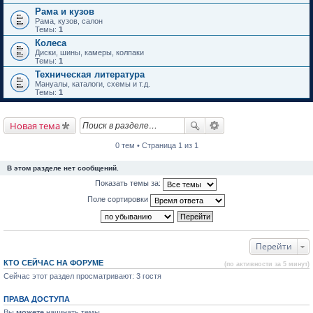
Рама и кузов
Рама, кузов, салон
Темы:
1
Колеса
Диски, шины, камеры, колпаки
Темы:
1
Техническая литература
Мануалы, каталоги, схемы и т.д.
Темы:
1
Новая тема
0 тем • Страница 1 из 1
В этом разделе нет сообщений.
Показать темы за:
Поле сортировки
Перейти
КТО СЕЙЧАС НА ФОРУМЕ
(по активности за 5 минут)
Сейчас этот раздел просматривают: 3 гостя
ПРАВА ДОСТУПА
Вы
можете
начинать темы